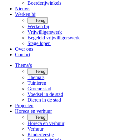
Boerderijwinkels
Nieuws
Werken bij
Terug
Werken bij
Vrijwilligerswerk
Begeleid vrijwilligerswerk
Stage lopen
Over ons
Contact
Thema’s
Terug
Thema’s
Tuinieren
Groene stad
Voedsel in de stad
Dieren in de stad
Projecten
Horeca en verhuur
Terug
Horeca en verhuur
Verhuur
Kinderfeestje