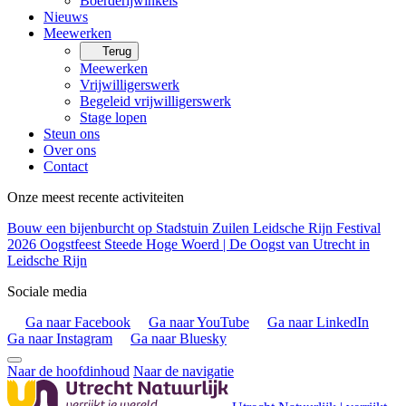
Boerderijwinkels
Nieuws
Meewerken
Terug
Meewerken
Vrijwilligerswerk
Begeleid vrijwilligerswerk
Stage lopen
Steun ons
Over ons
Contact
Onze meest recente activiteiten
Bouw een bijenburcht op Stadstuin Zuilen
Leidsche Rijn Festival
2026
Oogstfeest Steede Hoge Woerd | De Oogst van Utrecht in
Leidsche Rijn
Sociale media
Ga naar Facebook
Ga naar YouTube
Ga naar LinkedIn
Ga naar Instagram
Ga naar Bluesky
Naar de hoofdinhoud
Naar de navigatie