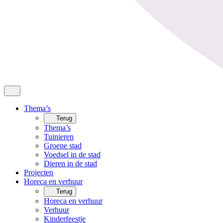
Thema’s
Terug
Thema’s
Tuinieren
Groene stad
Voedsel in de stad
Dieren in de stad
Projecten
Horeca en verhuur
Terug
Horeca en verhuur
Verhuur
Kinderfeestje