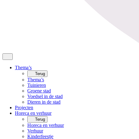
Thema’s
Terug
Thema’s
Tuinieren
Groene stad
Voedsel in de stad
Dieren in de stad
Projecten
Horeca en verhuur
Terug
Horeca en verhuur
Verhuur
Kinderfeestje