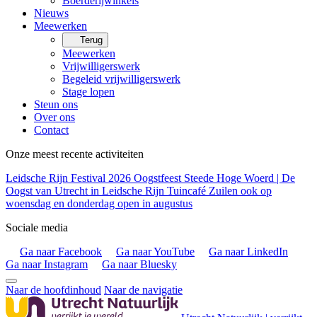
Boerderijwinkels
Nieuws
Meewerken
Terug
Meewerken
Vrijwilligerswerk
Begeleid vrijwilligerswerk
Stage lopen
Steun ons
Over ons
Contact
Onze meest recente activiteiten
Leidsche Rijn Festival 2026
Oogstfeest Steede Hoge Woerd | De
Oogst van Utrecht in Leidsche Rijn
Tuincafé Zuilen ook op
woensdag en donderdag open in augustus
Sociale media
Ga naar Facebook
Ga naar YouTube
Ga naar LinkedIn
Ga naar Instagram
Ga naar Bluesky
Naar de hoofdinhoud
Naar de navigatie