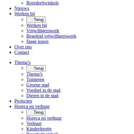
Boerderijwinkels
Nieuws
Werken bij
Terug
Werken bij
Vrijwilligerswerk
Begeleid vrijwilligerswerk
Stage lopen
Over ons
Contact
Thema’s
Terug
Thema’s
Tuinieren
Groene stad
Voedsel in de stad
Dieren in de stad
Projecten
Horeca en verhuur
Terug
Horeca en verhuur
Verhuur
Kinderfeestje