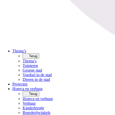
Thema’s
Terug
Thema’s
Tuinieren
Groene stad
Voedsel in de stad
Dieren in de stad
Projecten
Horeca en verhuur
Terug
Horeca en verhuur
Verhuur
Kinderfeestje
Boerderijwinkels