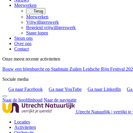
Meewerken
Terug
Meewerken
Vrijwilligerswerk
Begeleid vrijwilligerswerk
Stage lopen
Steun ons
Over ons
Contact
Onze meest recente activiteiten
Bouw een bijenburcht op Stadstuin Zuilen
Leidsche Rijn Festival 20
Sociale media
Ga naar Facebook
Ga naar YouTube
Ga naar LinkedIn
Ga 
Naar de hoofdinhoud
Naar de navigatie
Utrecht Natuurlijk | verrijkt je
Locaties
Activiteiten
Onderwijs