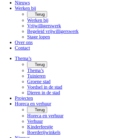
Nieuws
Werken bij
Terug
Werken bij
Vrijwilligerswerk
Begeleid vrijwilligerswerk
Stage lopen
Over ons
Contact
Thema’s
Terug
Thema’s
Tuinieren
Groene stad
Voedsel in de stad
Dieren in de stad
Projecten
Horeca en verhuur
Terug
Horeca en verhuur
Verhuur
Kinderfeestje
Boerderijwinkels
Nieuws