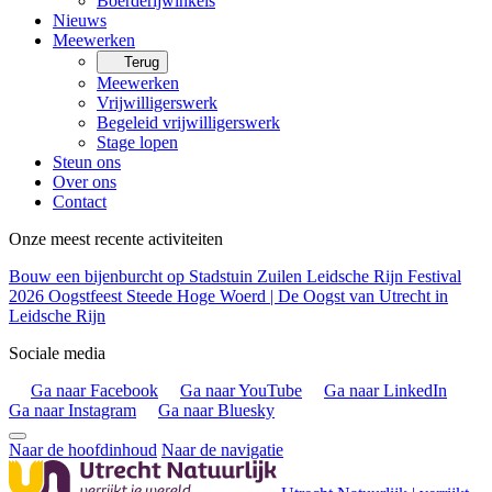
Boerderijwinkels
Nieuws
Meewerken
Terug
Meewerken
Vrijwilligerswerk
Begeleid vrijwilligerswerk
Stage lopen
Steun ons
Over ons
Contact
Onze meest recente activiteiten
Bouw een bijenburcht op Stadstuin Zuilen
Leidsche Rijn Festival
2026
Oogstfeest Steede Hoge Woerd | De Oogst van Utrecht in
Leidsche Rijn
Sociale media
Ga naar Facebook
Ga naar YouTube
Ga naar LinkedIn
Ga naar Instagram
Ga naar Bluesky
Naar de hoofdinhoud
Naar de navigatie