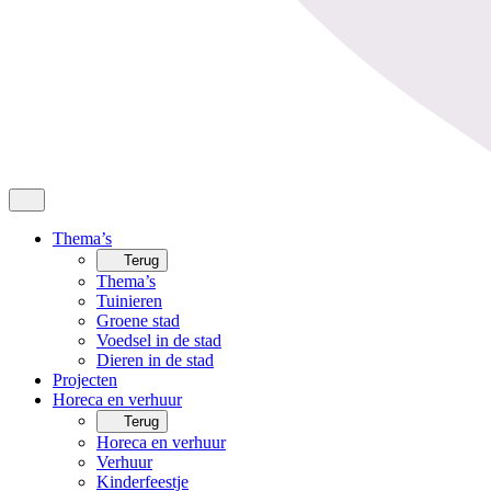
Thema’s
Terug
Thema’s
Tuinieren
Groene stad
Voedsel in de stad
Dieren in de stad
Projecten
Horeca en verhuur
Terug
Horeca en verhuur
Verhuur
Kinderfeestje