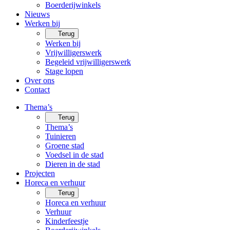
Boerderijwinkels
Nieuws
Werken bij
Terug
Werken bij
Vrijwilligerswerk
Begeleid vrijwilligerswerk
Stage lopen
Over ons
Contact
Thema’s
Terug
Thema’s
Tuinieren
Groene stad
Voedsel in de stad
Dieren in de stad
Projecten
Horeca en verhuur
Terug
Horeca en verhuur
Verhuur
Kinderfeestje