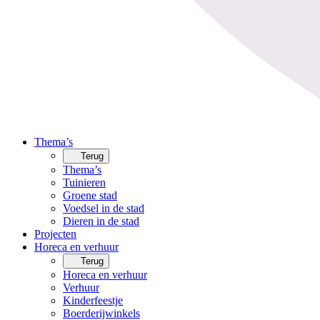
Thema’s
Terug
Thema’s
Tuinieren
Groene stad
Voedsel in de stad
Dieren in de stad
Projecten
Horeca en verhuur
Terug
Horeca en verhuur
Verhuur
Kinderfeestje
Boerderijwinkels