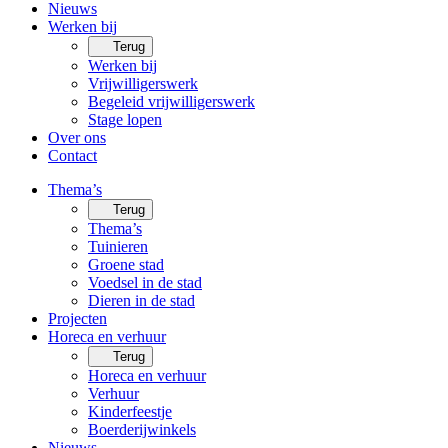
Nieuws
Werken bij
Terug
Werken bij
Vrijwilligerswerk
Begeleid vrijwilligerswerk
Stage lopen
Over ons
Contact
Thema’s
Terug
Thema’s
Tuinieren
Groene stad
Voedsel in de stad
Dieren in de stad
Projecten
Horeca en verhuur
Terug
Horeca en verhuur
Verhuur
Kinderfeestje
Boerderijwinkels
Nieuws