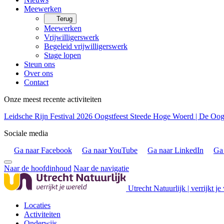
Meewerken
Terug
Meewerken
Vrijwilligerswerk
Begeleid vrijwilligerswerk
Stage lopen
Steun ons
Over ons
Contact
Onze meest recente activiteiten
Leidsche Rijn Festival 2026
Oogstfeest Steede Hoge Woerd | De Oogs
Sociale media
Ga naar Facebook
Ga naar YouTube
Ga naar LinkedIn
Ga 
Naar de hoofdinhoud
Naar de navigatie
Utrecht Natuurlijk | verrijkt je
Locaties
Activiteiten
Onderwijs