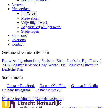
Boerderijwinkels
Nieuws
Meewerken
Terug
Meewerken
Vrijwilligerswerk
Begeleid vrijwilligerswerk
Stage lopen
Steun ons
Over ons
Contact
Onze meest recente activiteiten
Bouw een bijenburcht op Stadstuin Zuilen
Leidsche Rijn Festival
2026
Oogstfeest Steede Hoge Woerd | De Oogst van Utrecht in
Leidsche Rijn
Sociale media
Ga naar Facebook
Ga naar YouTube
Ga naar LinkedIn
Ga naar Instagram
Ga naar Bluesky
Naar de hoofdinhoud
Naar de navigatie