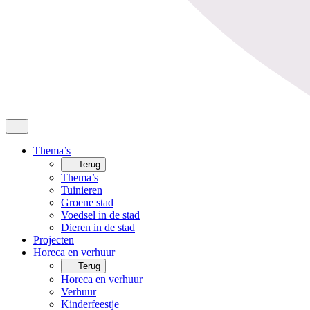
Thema’s
Terug
Thema’s
Tuinieren
Groene stad
Voedsel in de stad
Dieren in de stad
Projecten
Horeca en verhuur
Terug
Horeca en verhuur
Verhuur
Kinderfeestje