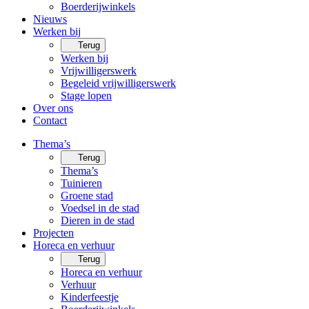
Boerderijwinkels
Nieuws
Werken bij
Terug
Werken bij
Vrijwilligerswerk
Begeleid vrijwilligerswerk
Stage lopen
Over ons
Contact
Thema’s
Terug
Thema’s
Tuinieren
Groene stad
Voedsel in de stad
Dieren in de stad
Projecten
Horeca en verhuur
Terug
Horeca en verhuur
Verhuur
Kinderfeestje