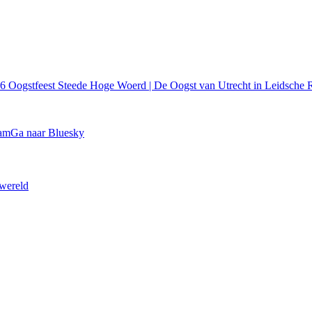
26
Oogstfeest Steede Hoge Woerd | De Oogst van Utrecht in Leidsche R
ram
Ga naar Bluesky
 wereld