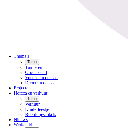
Thema’s
Terug
Tuinieren
Groene stad
Voedsel in de stad
Dieren in de stad
Projecten
Horeca en verhuur
Terug
Verhuur
Kinderfeestje
Boerderijwinkels
Nieuws
Werken bij