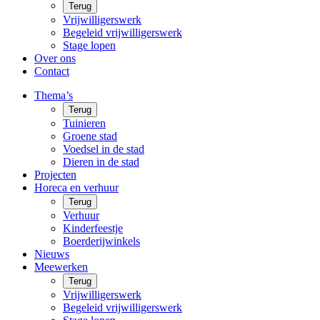
Terug
Vrijwilligerswerk
Begeleid vrijwilligerswerk
Stage lopen
Over ons
Contact
Thema’s
Terug
Tuinieren
Groene stad
Voedsel in de stad
Dieren in de stad
Projecten
Horeca en verhuur
Terug
Verhuur
Kinderfeestje
Boerderijwinkels
Nieuws
Meewerken
Terug
Vrijwilligerswerk
Begeleid vrijwilligerswerk