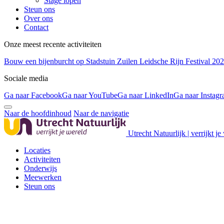
Stage lopen
Steun ons
Over ons
Contact
Onze meest recente activiteiten
Bouw een bijenburcht op Stadstuin Zuilen
Leidsche Rijn Festival 20
Sociale media
Ga naar Facebook
Ga naar YouTube
Ga naar LinkedIn
Ga naar Instag
Naar de hoofdinhoud
Naar de navigatie
Utrecht Natuurlijk | verrijkt je
Locaties
Activiteiten
Onderwijs
Meewerken
Steun ons