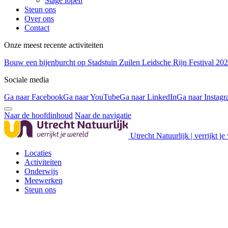
Stage lopen
Steun ons
Over ons
Contact
Onze meest recente activiteiten
Bouw een bijenburcht op Stadstuin Zuilen
Leidsche Rijn Festival 20
Sociale media
Ga naar Facebook
Ga naar YouTube
Ga naar LinkedIn
Ga naar Instag
Naar de hoofdinhoud
Naar de navigatie
Utrecht Natuurlijk | verrijkt je
Locaties
Activiteiten
Onderwijs
Meewerken
Steun ons