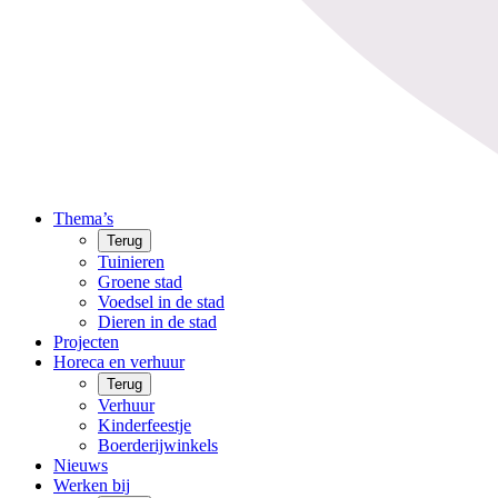
Thema’s
Terug
Tuinieren
Groene stad
Voedsel in de stad
Dieren in de stad
Projecten
Horeca en verhuur
Terug
Verhuur
Kinderfeestje
Boerderijwinkels
Nieuws
Werken bij