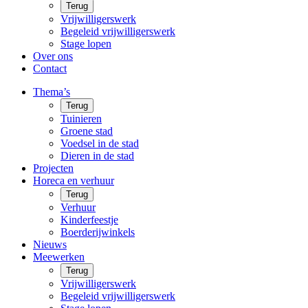
Terug
Vrijwilligerswerk
Begeleid vrijwilligerswerk
Stage lopen
Over ons
Contact
Thema’s
Terug
Tuinieren
Groene stad
Voedsel in de stad
Dieren in de stad
Projecten
Horeca en verhuur
Terug
Verhuur
Kinderfeestje
Boerderijwinkels
Nieuws
Meewerken
Terug
Vrijwilligerswerk
Begeleid vrijwilligerswerk