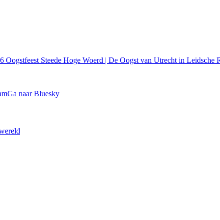
26
Oogstfeest Steede Hoge Woerd | De Oogst van Utrecht in Leidsche R
ram
Ga naar Bluesky
 wereld