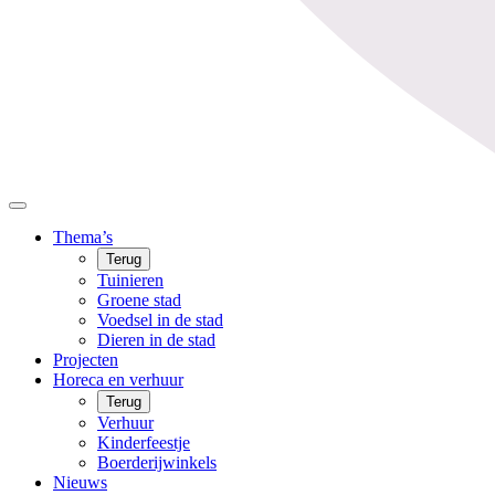
Thema’s
Terug
Tuinieren
Groene stad
Voedsel in de stad
Dieren in de stad
Projecten
Horeca en verhuur
Terug
Verhuur
Kinderfeestje
Boerderijwinkels
Nieuws