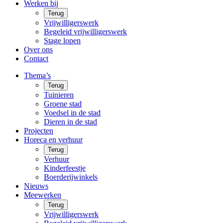
Werken bij
Terug
Vrijwilligerswerk
Begeleid vrijwilligerswerk
Stage lopen
Over ons
Contact
Thema’s
Terug
Tuinieren
Groene stad
Voedsel in de stad
Dieren in de stad
Projecten
Horeca en verhuur
Terug
Verhuur
Kinderfeestje
Boerderijwinkels
Nieuws
Meewerken
Terug
Vrijwilligerswerk