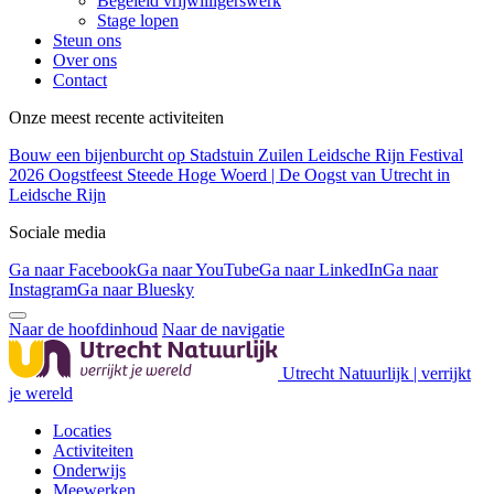
Begeleid vrijwilligerswerk
Stage lopen
Steun ons
Over ons
Contact
Onze meest recente activiteiten
Bouw een bijenburcht op Stadstuin Zuilen
Leidsche Rijn Festival
2026
Oogstfeest Steede Hoge Woerd | De Oogst van Utrecht in
Leidsche Rijn
Sociale media
Ga naar Facebook
Ga naar YouTube
Ga naar LinkedIn
Ga naar
Instagram
Ga naar Bluesky
Naar de hoofdinhoud
Naar de navigatie
Utrecht Natuurlijk | verrijkt
je wereld
Locaties
Activiteiten
Onderwijs
Meewerken