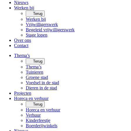
Nieuws
Werken bij
Terug
Werken bij
Vrijwilligerswerk
Begeleid vrijwilligerswerk
Stage lopen
Over ons
Contact
Thema’s
Terug
Thema’s
Tuinieren
Groene stad
Voedsel in de stad
Dieren in de stad
Projecten
Horeca en verhuur
Terug
Horeca en verhuur
Verhuur
Kinderfeestje
Boerderijwinkels
Nieuws