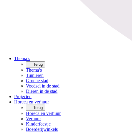
Thema’s
Terug
Thema’s
Tuinieren
Groene stad
Voedsel in de stad
Dieren in de stad
Projecten
Horeca en verhuur
Terug
Horeca en verhuur
Verhuur
Kinderfeestje
Boerderijwinkels