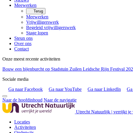
Meewerken
Terug
Meewerken
Vrijwilligerswerk
Begeleid vrijwilligerswerk
Stage lopen
Steun ons
Over ons
Contact
Onze meest recente activiteiten
Bouw een bijenburcht op Stadstuin Zuilen
Leidsche Rijn Festival 20
Sociale media
Ga naar Facebook
Ga naar YouTube
Ga naar LinkedIn
Ga 
Naar de hoofdinhoud
Naar de navigatie
Utrecht Natuurlijk | verrijkt je
Locaties
Activiteiten
Onderwijs