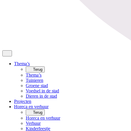
Thema’s
Terug
Thema’s
Tuinieren
Groene stad
Voedsel in de stad
Dieren in de stad
Projecten
Horeca en verhuur
Terug
Horeca en verhuur
Verhuur
Kinderfeestje