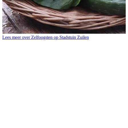
L
K
d
Lees meer over Zelfoogsten op Stadstuin Zuilen
k
v