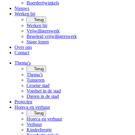
Boerderijwinkels
Nieuws
Werken bij
Terug
Werken bij
Vrijwilligerswerk
Begeleid vrijwilligerswerk
Stage lopen
Over ons
Contact
Thema’s
Terug
Thema’s
Tuinieren
Groene stad
Voedsel in de stad
Dieren in de stad
Projecten
Horeca en verhuur
Terug
Horeca en verhuur
Verhuur
Kinderfeestje