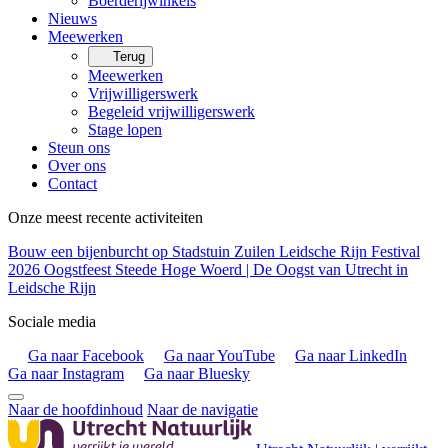
Boerderijwinkels
Nieuws
Meewerken
Terug
Meewerken
Vrijwilligerswerk
Begeleid vrijwilligerswerk
Stage lopen
Steun ons
Over ons
Contact
Onze meest recente activiteiten
Bouw een bijenburcht op Stadstuin Zuilen
Leidsche Rijn Festival
2026
Oogstfeest Steede Hoge Woerd | De Oogst van Utrecht in
Leidsche Rijn
Sociale media
Ga naar Facebook
Ga naar YouTube
Ga naar LinkedIn
Ga naar Instagram
Ga naar Bluesky
Naar de hoofdinhoud
Naar de navigatie