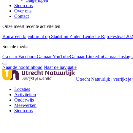
Stage lopen
Steun ons
Over ons
Contact
Onze meest recente activiteiten
Bouw een bijenburcht op Stadstuin Zuilen
Leidsche Rijn Festival 20
Sociale media
Ga naar Facebook
Ga naar YouTube
Ga naar LinkedIn
Ga naar Instag
Naar de hoofdinhoud
Naar de navigatie
Utrecht Natuurlijk | verrijkt je
Locaties
Activiteiten
Onderwijs
Meewerken
Steun ons