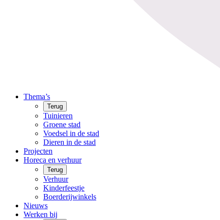
Thema’s
Terug
Tuinieren
Groene stad
Voedsel in de stad
Dieren in de stad
Projecten
Horeca en verhuur
Terug
Verhuur
Kinderfeestje
Boerderijwinkels
Nieuws
Werken bij