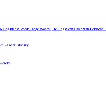
26
Oogstfeest Steede Hoge Woerd | De Oogst van Utrecht in Leidsche R
ram
Ga naar Bluesky
 wereld