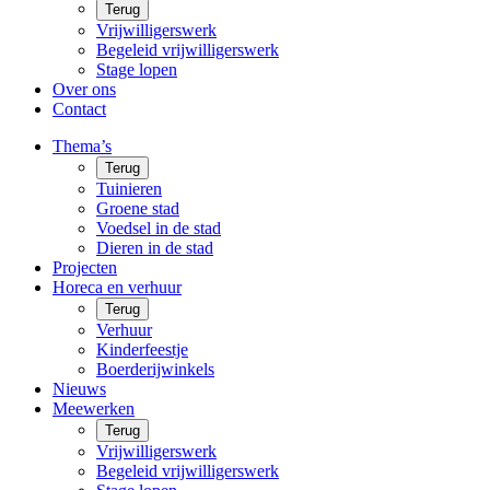
Terug
Vrijwilligerswerk
Begeleid vrijwilligerswerk
Stage lopen
Over ons
Contact
Thema’s
Terug
Tuinieren
Groene stad
Voedsel in de stad
Dieren in de stad
Projecten
Horeca en verhuur
Terug
Verhuur
Kinderfeestje
Boerderijwinkels
Nieuws
Meewerken
Terug
Vrijwilligerswerk
Begeleid vrijwilligerswerk