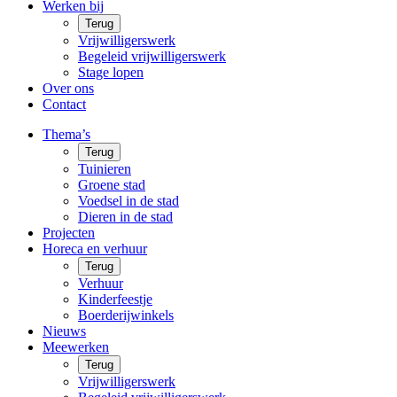
Werken bij
Terug
Vrijwilligerswerk
Begeleid vrijwilligerswerk
Stage lopen
Over ons
Contact
Thema’s
Terug
Tuinieren
Groene stad
Voedsel in de stad
Dieren in de stad
Projecten
Horeca en verhuur
Terug
Verhuur
Kinderfeestje
Boerderijwinkels
Nieuws
Meewerken
Terug
Vrijwilligerswerk