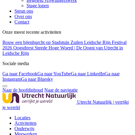
Begeleid vrijwilligerswerk
Stage lopen
Steun ons
Over ons
Contact
Onze meest recente activiteiten
Bouw een bijenburcht op Stadstuin Zuilen
Leidsche Rijn Festival
2026
Oogstfeest Steede Hoge Woerd | De Oogst van Utrecht in
Leidsche Rijn
Sociale media
Ga naar Facebook
Ga naar YouTube
Ga naar LinkedIn
Ga naar
Instagram
Ga naar Bluesky
Naar de hoofdinhoud
Naar de navigatie
Utrecht Natuurlijk | verrijkt
je wereld
Locaties
Activiteiten
Onderwijs
Meewerken