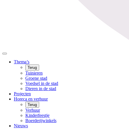
Thema’s
Terug
Tuinieren
Groene stad
Voedsel in de stad
Dieren in de stad
Projecten
Horeca en verhuur
Terug
Verhuur
Kinderfeestje
Boerderijwinkels
Nieuws