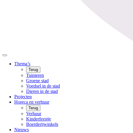
Thema’s
Terug
Tuinieren
Groene stad
Voedsel in de stad
Dieren in de stad
Projecten
Horeca en verhuur
Terug
Verhuur
Kinderfeestje
Boerderijwinkels
Nieuws