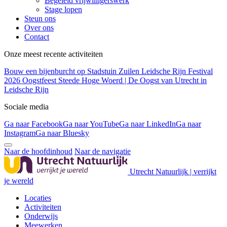
Begeleid vrijwilligerswerk
Stage lopen
Steun ons
Over ons
Contact
Onze meest recente activiteiten
Bouw een bijenburcht op Stadstuin Zuilen
Leidsche Rijn Festival
2026
Oogstfeest Steede Hoge Woerd | De Oogst van Utrecht in
Leidsche Rijn
Sociale media
Ga naar Facebook
Ga naar YouTube
Ga naar LinkedIn
Ga naar
Instagram
Ga naar Bluesky
Naar de hoofdinhoud
Naar de navigatie
Utrecht Natuurlijk | verrijkt
je wereld
Locaties
Activiteiten
Onderwijs
Meewerken