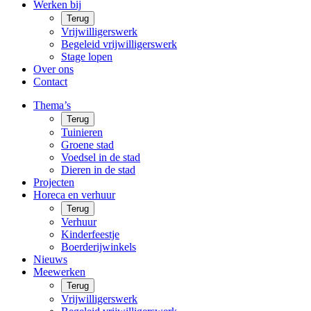
Werken bij
Terug
Vrijwilligerswerk
Begeleid vrijwilligerswerk
Stage lopen
Over ons
Contact
Thema’s
Terug
Tuinieren
Groene stad
Voedsel in de stad
Dieren in de stad
Projecten
Horeca en verhuur
Terug
Verhuur
Kinderfeestje
Boerderijwinkels
Nieuws
Meewerken
Terug
Vrijwilligerswerk