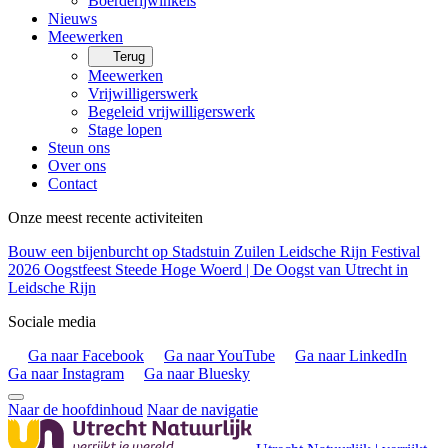
Boerderijwinkels
Nieuws
Meewerken
Terug
Meewerken
Vrijwilligerswerk
Begeleid vrijwilligerswerk
Stage lopen
Steun ons
Over ons
Contact
Onze meest recente activiteiten
Bouw een bijenburcht op Stadstuin Zuilen
Leidsche Rijn Festival
2026
Oogstfeest Steede Hoge Woerd | De Oogst van Utrecht in
Leidsche Rijn
Sociale media
Ga naar Facebook
Ga naar YouTube
Ga naar LinkedIn
Ga naar Instagram
Ga naar Bluesky
Naar de hoofdinhoud
Naar de navigatie