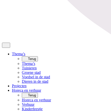
Thema’s
Terug
Thema’s
Tuinieren
Groene stad
Voedsel in de stad
Dieren in de stad
Projecten
Horeca en verhuur
Terug
Horeca en verhuur
Verhuur
Kinderfeestje