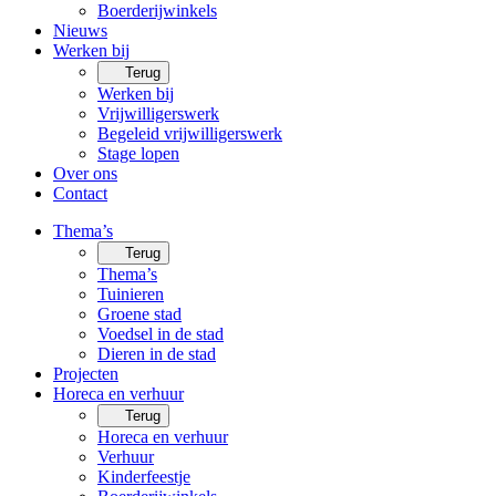
Boerderijwinkels
Nieuws
Werken bij
Terug
Werken bij
Vrijwilligerswerk
Begeleid vrijwilligerswerk
Stage lopen
Over ons
Contact
Thema’s
Terug
Thema’s
Tuinieren
Groene stad
Voedsel in de stad
Dieren in de stad
Projecten
Horeca en verhuur
Terug
Horeca en verhuur
Verhuur
Kinderfeestje