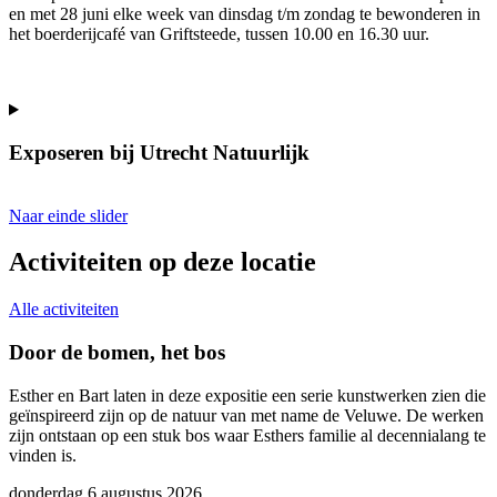
en met 28 juni elke week van dinsdag t/m zondag te bewonderen in
het boerderijcafé van Griftsteede, tussen 10.00 en 16.30 uur.
Exposeren bij Utrecht Natuurlijk
Naar einde slider
Activiteiten op deze locatie
Alle activiteiten
Door de bomen, het bos
Esther en Bart laten in deze expositie een serie kunstwerken zien die
J
geïnspireerd zijn op de natuur van met name de Veluwe. De werken
o
zijn ontstaan op een stuk bos waar Esthers familie al decennialang te
b
vinden is.
m
donderdag 6 augustus 2026
z