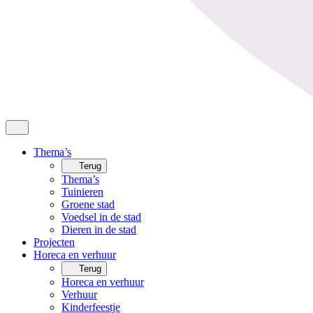
Thema’s
Terug
Thema’s
Tuinieren
Groene stad
Voedsel in de stad
Dieren in de stad
Projecten
Horeca en verhuur
Terug
Horeca en verhuur
Verhuur
Kinderfeestje