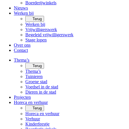
Boerderijwinkels
Nieuws
Werken bij
Terug
Werken bij
Vrijwilligerswerk
Begeleid vrijwilligerswerk
Stage lopen
Over ons
Contact
Thema’s
Terug
Thema’s
Tuinieren
Groene stad
Voedsel in de stad
Dieren in de stad
Projecten
Horeca en verhuur
Terug
Horeca en verhuur
Verhuur
Kinderfeestje