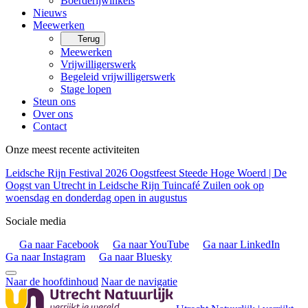
Boerderijwinkels
Nieuws
Meewerken
Terug
Meewerken
Vrijwilligerswerk
Begeleid vrijwilligerswerk
Stage lopen
Steun ons
Over ons
Contact
Onze meest recente activiteiten
Leidsche Rijn Festival 2026
Oogstfeest Steede Hoge Woerd | De
Oogst van Utrecht in Leidsche Rijn
Tuincafé Zuilen ook op
woensdag en donderdag open in augustus
Sociale media
Ga naar Facebook
Ga naar YouTube
Ga naar LinkedIn
Ga naar Instagram
Ga naar Bluesky
Naar de hoofdinhoud
Naar de navigatie