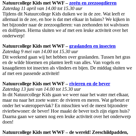
Natuurcollege Kids met WWF –
zeeën en zeezoogdieren
Zaterdag 11 april van 14.00 tot 15.30 uur
Tijdens dit Natuurcollege Kids duiken we in de zee. Wat leeft er
allemaal in de zee, en hoe is dat met elkaar in balans? We kijken in
het bijzonder naar de zeezoogdieren: van zeehonden tot walvissen
en dolfijnen. Hierna sluiten we af met een leuke activiteit over het
onderwerp!
Natuurcollege Kids met WWF –
graslanden en insecten
Zaterdag 9 mei van 14.00 tot 15.30 uur
Dit weekend gaan wij het hebben over graslanden. Tussen het gras
en de wilde bloemen en planten leeft van alles. Van vogels en
knaagdieren tot insecten als vlinders en bijen. De middag sluiten we
af met een passende activiteit!
Natuurcollege Kids met WWF –
rivieren en de bever
Zaterdag 13 juni van 14.00 tot 15.30 uur
In dit Natuurcollege Kids gaan we weer naar het water met elkaar,
maar nu naar het zoete water: de rivieren en meren. Wat gebeurt er
onder het wateroppervlak? En misschien wel de meest bijzondere
rivierbewoner: de bever! Hoe maakt de bever toch zijn eigen huis?
Daarna gaan we samen nog een leuke activiteit over het onderwerp
doen!
Natuurcollege Kids met WWF – de wereld! Zeeschildpadden,