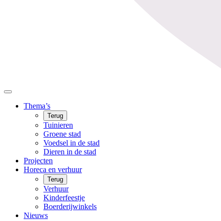
Thema’s
Terug
Tuinieren
Groene stad
Voedsel in de stad
Dieren in de stad
Projecten
Horeca en verhuur
Terug
Verhuur
Kinderfeestje
Boerderijwinkels
Nieuws