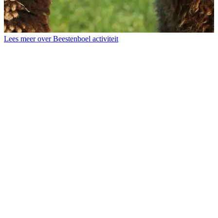
T
Lees meer over Beestenboel activiteit
b
d
s
d
E