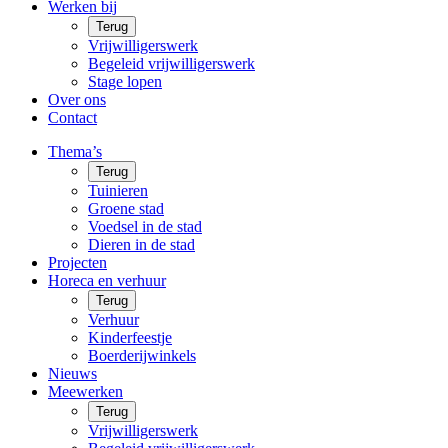
Werken bij
Terug
Vrijwilligerswerk
Begeleid vrijwilligerswerk
Stage lopen
Over ons
Contact
Thema’s
Terug
Tuinieren
Groene stad
Voedsel in de stad
Dieren in de stad
Projecten
Horeca en verhuur
Terug
Verhuur
Kinderfeestje
Boerderijwinkels
Nieuws
Meewerken
Terug
Vrijwilligerswerk