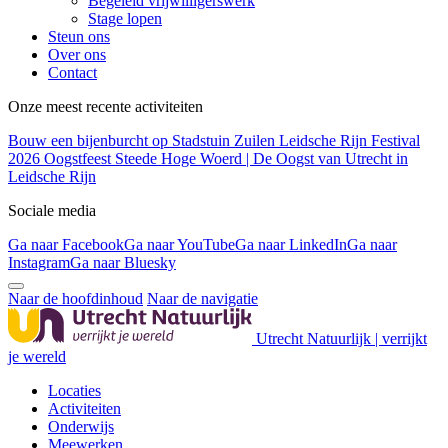
Begeleid vrijwilligerswerk
Stage lopen
Steun ons
Over ons
Contact
Onze meest recente activiteiten
Bouw een bijenburcht op Stadstuin Zuilen
Leidsche Rijn Festival
2026
Oogstfeest Steede Hoge Woerd | De Oogst van Utrecht in
Leidsche Rijn
Sociale media
Ga naar Facebook
Ga naar YouTube
Ga naar LinkedIn
Ga naar
Instagram
Ga naar Bluesky
Naar de hoofdinhoud
Naar de navigatie
Utrecht Natuurlijk | verrijkt
je wereld
Locaties
Activiteiten
Onderwijs
Meewerken