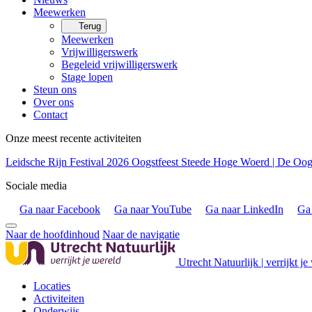
Meewerken
Terug
Meewerken
Vrijwilligerswerk
Begeleid vrijwilligerswerk
Stage lopen
Steun ons
Over ons
Contact
Onze meest recente activiteiten
Leidsche Rijn Festival 2026
Oogstfeest Steede Hoge Woerd | De Oogs
Sociale media
Ga naar Facebook
Ga naar YouTube
Ga naar LinkedIn
Ga 
Naar de hoofdinhoud
Naar de navigatie
Utrecht Natuurlijk | verrijkt je
Locaties
Activiteiten
Onderwijs