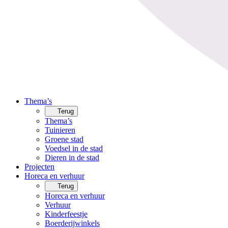
Thema’s
Terug
Thema’s
Tuinieren
Groene stad
Voedsel in de stad
Dieren in de stad
Projecten
Horeca en verhuur
Terug
Horeca en verhuur
Verhuur
Kinderfeestje
Boerderijwinkels