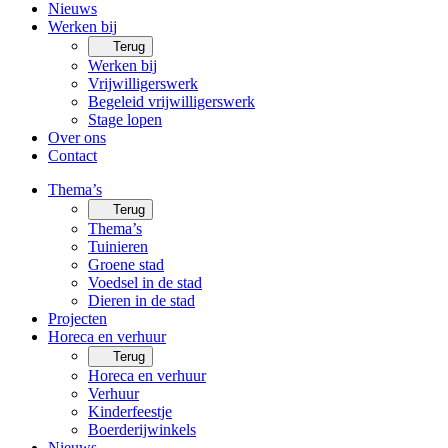
Nieuws
Werken bij
Terug
Werken bij
Vrijwilligerswerk
Begeleid vrijwilligerswerk
Stage lopen
Over ons
Contact
Thema’s
Terug
Thema’s
Tuinieren
Groene stad
Voedsel in de stad
Dieren in de stad
Projecten
Horeca en verhuur
Terug
Horeca en verhuur
Verhuur
Kinderfeestje
Boerderijwinkels
Nieuws