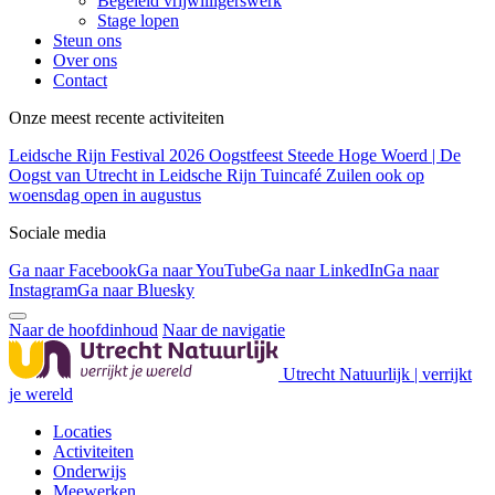
Begeleid vrijwilligerswerk
Stage lopen
Steun ons
Over ons
Contact
Onze meest recente activiteiten
Leidsche Rijn Festival 2026
Oogstfeest Steede Hoge Woerd | De
Oogst van Utrecht in Leidsche Rijn
Tuincafé Zuilen ook op
woensdag open in augustus
Sociale media
Ga naar Facebook
Ga naar YouTube
Ga naar LinkedIn
Ga naar
Instagram
Ga naar Bluesky
Naar de hoofdinhoud
Naar de navigatie
Utrecht Natuurlijk | verrijkt
je wereld
Locaties
Activiteiten
Onderwijs
Meewerken