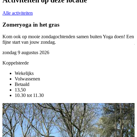
Alle activiteiten
Zomeryoga in het gras
Kom ook op mooie zondagochtenden samen buiten Yoga doen! Een
O
fijne start van jouw zondag.
j
d
zondag 9 augustus 2026
s
Koppelsteede
w
Wekelijks
K
Volwassenen
Betaald
13,50
10.30 tot 11.30