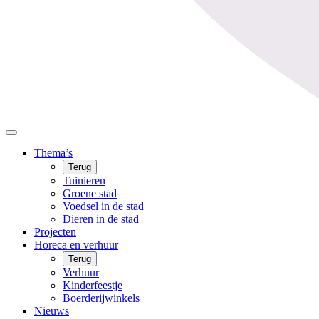
Thema’s
Terug
Tuinieren
Groene stad
Voedsel in de stad
Dieren in de stad
Projecten
Horeca en verhuur
Terug
Verhuur
Kinderfeestje
Boerderijwinkels
Nieuws