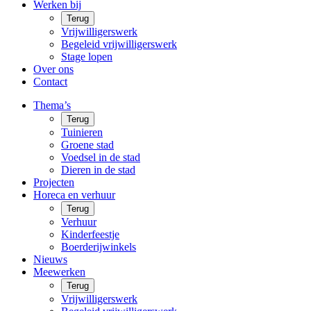
Werken bij
Terug
Vrijwilligerswerk
Begeleid vrijwilligerswerk
Stage lopen
Over ons
Contact
Thema’s
Terug
Tuinieren
Groene stad
Voedsel in de stad
Dieren in de stad
Projecten
Horeca en verhuur
Terug
Verhuur
Kinderfeestje
Boerderijwinkels
Nieuws
Meewerken
Terug
Vrijwilligerswerk