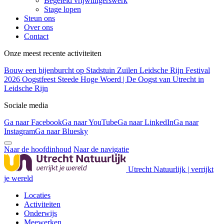
Begeleid vrijwilligerswerk
Stage lopen
Steun ons
Over ons
Contact
Onze meest recente activiteiten
Bouw een bijenburcht op Stadstuin Zuilen
Leidsche Rijn Festival
2026
Oogstfeest Steede Hoge Woerd | De Oogst van Utrecht in
Leidsche Rijn
Sociale media
Ga naar Facebook
Ga naar YouTube
Ga naar LinkedIn
Ga naar
Instagram
Ga naar Bluesky
Naar de hoofdinhoud
Naar de navigatie
Utrecht Natuurlijk | verrijkt
je wereld
Locaties
Activiteiten
Onderwijs
Meewerken