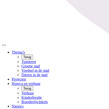
Thema’s
Terug
Tuinieren
Groene stad
Voedsel in de stad
Dieren in de stad
Projecten
Horeca en verhuur
Terug
Verhuur
Kinderfeestje
Boerderijwinkels
Nieuws