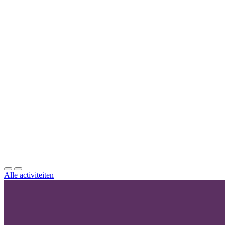
L
l
Alle activiteiten