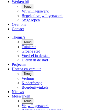
Werken bij
Terug
Vrijwilligerswerk
Begeleid vrijwilligerswerk
Stage lopen
Over ons
Contact
Thema’s
Terug
Tuinieren
Groene stad
Voedsel in de stad
Dieren in de stad
Projecten
Horeca en verhuur
Terug
Verhuur
Kinderfeestje
Boerderijwinkels
Nieuws
Meewerken
Terug
Vrijwilligerswerk