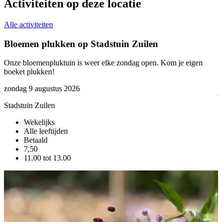
Activiteiten op deze locatie
Alle activiteiten
Bloemen plukken op Stadstuin Zuilen
Onze bloemenpluktuin is weer elke zondag open. Kom je eigen
boeket plukken!
W
d
zondag 9 augustus 2026
j
Stadstuin Zuilen
w
Wekelijks
S
Alle leeftijden
Betaald
7,50
11.00 tot 13.00