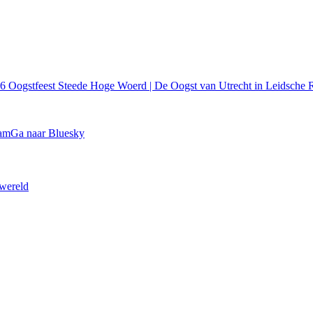
26
Oogstfeest Steede Hoge Woerd | De Oogst van Utrecht in Leidsche R
ram
Ga naar Bluesky
 wereld