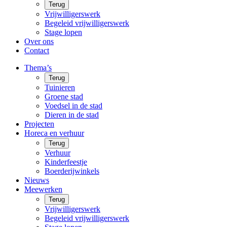
Terug
Vrijwilligerswerk
Begeleid vrijwilligerswerk
Stage lopen
Over ons
Contact
Thema’s
Terug
Tuinieren
Groene stad
Voedsel in de stad
Dieren in de stad
Projecten
Horeca en verhuur
Terug
Verhuur
Kinderfeestje
Boerderijwinkels
Nieuws
Meewerken
Terug
Vrijwilligerswerk
Begeleid vrijwilligerswerk