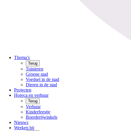
Thema’s
Terug
Tuinieren
Groene stad
Voedsel in de stad
Dieren in de stad
Projecten
Horeca en verhuur
Terug
Verhuur
Kinderfeestje
Boerderijwinkels
Nieuws
Werken bij