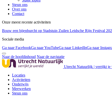
Stage lopen
Steun ons
Over ons
Contact
Onze meest recente activiteiten
Bouw een bijenburcht op Stadstuin Zuilen
Leidsche Rijn Festival 20
Sociale media
Ga naar Facebook
Ga naar YouTube
Ga naar LinkedIn
Ga naar Instag
Naar de hoofdinhoud
Naar de navigatie
Utrecht Natuurlijk | verrijkt je
Locaties
Activiteiten
Onderwijs
Meewerken
Steun ons