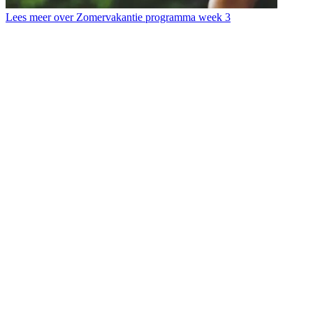
Lees meer over Zomervakantie programma week 3
L
T
b
d
s
d
E