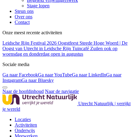
Begeleid vrijwilligerswerk
Stage lopen
Steun ons
Over ons
Contact
Onze meest recente activiteiten
Leidsche Rijn Festival 2026
Oogstfeest Steede Hoge Woerd | De
Oogst van Utrecht in Leidsche Rijn
Tuincafé Zuilen ook op
woensdag en donderdag open in augustus
Sociale media
Ga naar Facebook
Ga naar YouTube
Ga naar LinkedIn
Ga naar
Instagram
Ga naar Bluesky
Naar de hoofdinhoud
Naar de navigatie
Utrecht Natuurlijk | verrijkt
je wereld
Locaties
Activiteiten
Onderwijs
Meewerken