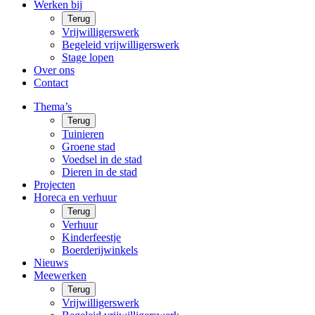
Werken bij
Terug
Vrijwilligerswerk
Begeleid vrijwilligerswerk
Stage lopen
Over ons
Contact
Thema’s
Terug
Tuinieren
Groene stad
Voedsel in de stad
Dieren in de stad
Projecten
Horeca en verhuur
Terug
Verhuur
Kinderfeestje
Boerderijwinkels
Nieuws
Meewerken
Terug
Vrijwilligerswerk