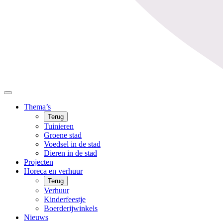
Thema’s
Terug
Tuinieren
Groene stad
Voedsel in de stad
Dieren in de stad
Projecten
Horeca en verhuur
Terug
Verhuur
Kinderfeestje
Boerderijwinkels
Nieuws