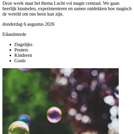
Deze week staat het thema Lucht vol magie centraal. We gaan
E
heerlijk knutselen, experimenteren en samen ontdekken hoe magisch
v
de wereld om ons heen kan zijn.
w
k
donderdag 6 augustus 2026
i
d
Eilandsteede
z
Dagelijks
Peuters
E
Kinderen
Gratis