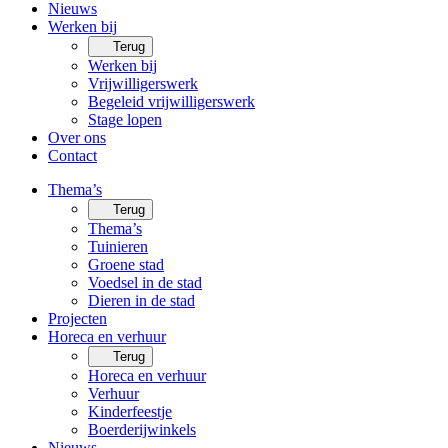
Nieuws
Werken bij
Terug
Werken bij
Vrijwilligerswerk
Begeleid vrijwilligerswerk
Stage lopen
Over ons
Contact
Thema’s
Terug
Thema’s
Tuinieren
Groene stad
Voedsel in de stad
Dieren in de stad
Projecten
Horeca en verhuur
Terug
Horeca en verhuur
Verhuur
Kinderfeestje
Boerderijwinkels
Nieuws