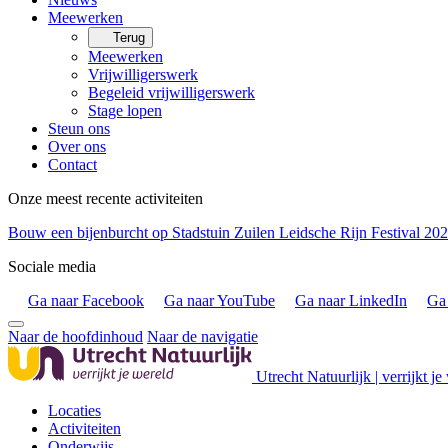
Meewerken
Terug
Meewerken
Vrijwilligerswerk
Begeleid vrijwilligerswerk
Stage lopen
Steun ons
Over ons
Contact
Onze meest recente activiteiten
Bouw een bijenburcht op Stadstuin Zuilen
Leidsche Rijn Festival 20
Sociale media
Ga naar Facebook
Ga naar YouTube
Ga naar LinkedIn
Ga 
Naar de hoofdinhoud
Naar de navigatie
Utrecht Natuurlijk | verrijkt je
Locaties
Activiteiten
Onderwijs