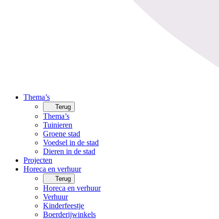
Thema’s
Terug
Thema’s
Tuinieren
Groene stad
Voedsel in de stad
Dieren in de stad
Projecten
Horeca en verhuur
Terug
Horeca en verhuur
Verhuur
Kinderfeestje
Boerderijwinkels