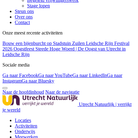
Begeleid vrijwilligerswerk
Stage lopen
Steun ons
Over ons
Contact
Onze meest recente activiteiten
Bouw een bijenburcht op Stadstuin Zuilen
Leidsche Rijn Festival
2026
Oogstfeest Steede Hoge Woerd | De Oogst van Utrecht in
Leidsche Rijn
Sociale media
Ga naar Facebook
Ga naar YouTube
Ga naar LinkedIn
Ga naar
Instagram
Ga naar Bluesky
Naar de hoofdinhoud
Naar de navigatie
Utrecht Natuurlijk | verrijkt
je wereld
Locaties
Activiteiten
Onderwijs
Meewerken