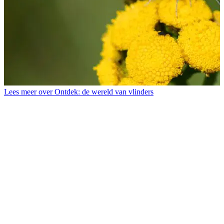
Lees meer over Ontdek: de wereld van vlinders
L
K
w
m
v