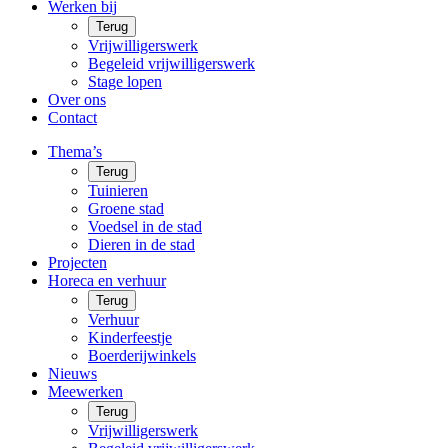
Werken bij
Terug
Vrijwilligerswerk
Begeleid vrijwilligerswerk
Stage lopen
Over ons
Contact
Thema’s
Terug
Tuinieren
Groene stad
Voedsel in de stad
Dieren in de stad
Projecten
Horeca en verhuur
Terug
Verhuur
Kinderfeestje
Boerderijwinkels
Nieuws
Meewerken
Terug
Vrijwilligerswerk