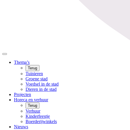
Thema’s
Terug
Tuinieren
Groene stad
Voedsel in de stad
Dieren in de stad
Projecten
Horeca en verhuur
Terug
Verhuur
Kinderfeestje
Boerderijwinkels
Nieuws