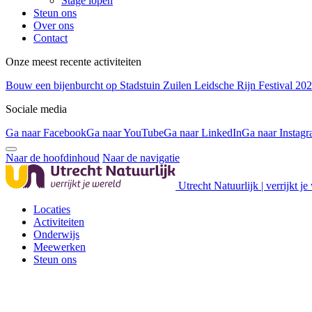
Stage lopen
Steun ons
Over ons
Contact
Onze meest recente activiteiten
Bouw een bijenburcht op Stadstuin Zuilen
Leidsche Rijn Festival 20
Sociale media
Ga naar Facebook
Ga naar YouTube
Ga naar LinkedIn
Ga naar Instag
Naar de hoofdinhoud
Naar de navigatie
Utrecht Natuurlijk | verrijkt je
Locaties
Activiteiten
Onderwijs
Meewerken
Steun ons