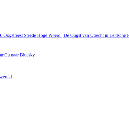
26
Oogstfeest Steede Hoge Woerd | De Oogst van Utrecht in Leidsche R
ram
Ga naar Bluesky
 wereld