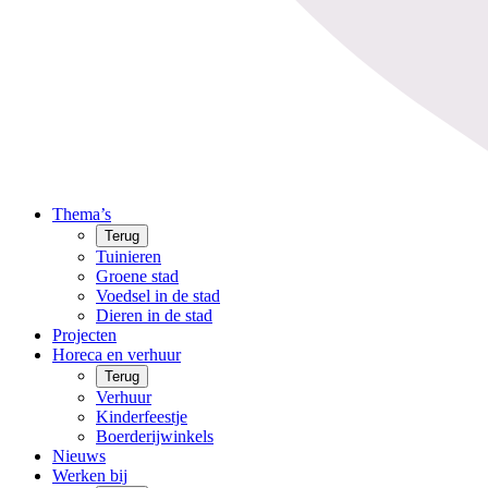
Thema’s
Terug
Tuinieren
Groene stad
Voedsel in de stad
Dieren in de stad
Projecten
Horeca en verhuur
Terug
Verhuur
Kinderfeestje
Boerderijwinkels
Nieuws
Werken bij