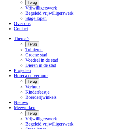
Terug
Vrijwilligerswerk
Begeleid vrijwilligerswerk
Stage lopen
Over ons
Contact
Thema’s
Terug
Tuinieren
Groene stad
Voedsel in de stad
Dieren in de stad
Projecten
Horeca en verhuur
Terug
Verhuur
Kinderfeestje
Boerderijwinkels
Nieuws
Meewerken
Terug
Vrijwilligerswerk
Begeleid vrijwilligerswerk