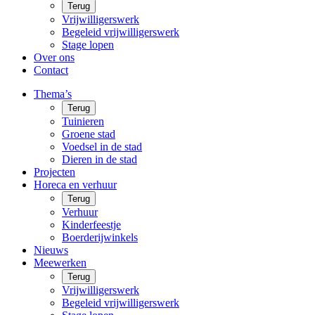
Terug
Vrijwilligerswerk
Begeleid vrijwilligerswerk
Stage lopen
Over ons
Contact
Thema’s
Terug
Tuinieren
Groene stad
Voedsel in de stad
Dieren in de stad
Projecten
Horeca en verhuur
Terug
Verhuur
Kinderfeestje
Boerderijwinkels
Nieuws
Meewerken
Terug
Vrijwilligerswerk
Begeleid vrijwilligerswerk