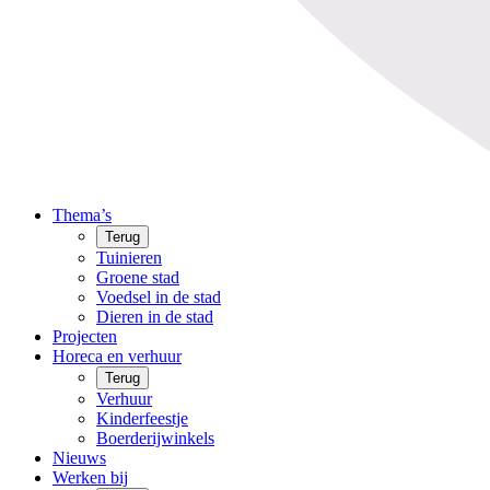
Thema’s
Terug
Tuinieren
Groene stad
Voedsel in de stad
Dieren in de stad
Projecten
Horeca en verhuur
Terug
Verhuur
Kinderfeestje
Boerderijwinkels
Nieuws
Werken bij