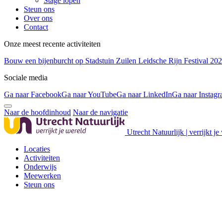
Stage lopen
Steun ons
Over ons
Contact
Onze meest recente activiteiten
Bouw een bijenburcht op Stadstuin Zuilen
Leidsche Rijn Festival 20
Sociale media
Ga naar Facebook
Ga naar YouTube
Ga naar LinkedIn
Ga naar Instag
Naar de hoofdinhoud
Naar de navigatie
Utrecht Natuurlijk | verrijkt je
Locaties
Activiteiten
Onderwijs
Meewerken
Steun ons