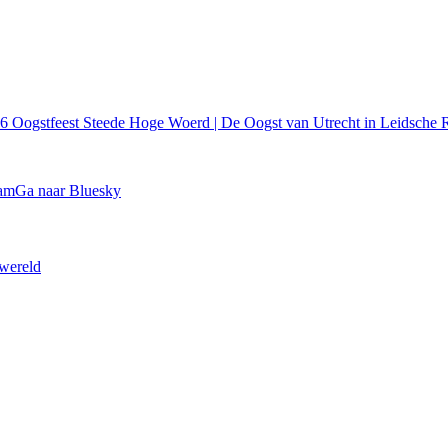
26
Oogstfeest Steede Hoge Woerd | De Oogst van Utrecht in Leidsche R
ram
Ga naar Bluesky
 wereld