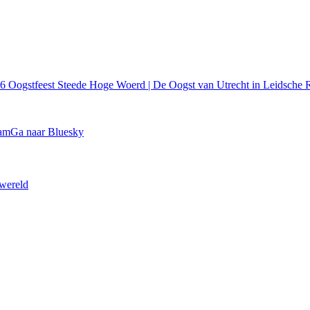
26
Oogstfeest Steede Hoge Woerd | De Oogst van Utrecht in Leidsche R
ram
Ga naar Bluesky
 wereld