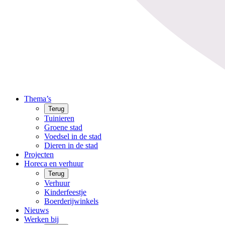
Thema’s
Terug
Tuinieren
Groene stad
Voedsel in de stad
Dieren in de stad
Projecten
Horeca en verhuur
Terug
Verhuur
Kinderfeestje
Boerderijwinkels
Nieuws
Werken bij