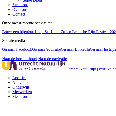
Stage lopen
Steun ons
Over ons
Contact
Onze meest recente activiteiten
Bouw een bijenburcht op Stadstuin Zuilen
Leidsche Rijn Festival 20
Sociale media
Ga naar Facebook
Ga naar YouTube
Ga naar LinkedIn
Ga naar Instag
Naar de hoofdinhoud
Naar de navigatie
Utrecht Natuurlijk | verrijkt je
Locaties
Activiteiten
Onderwijs
Meewerken
Steun ons