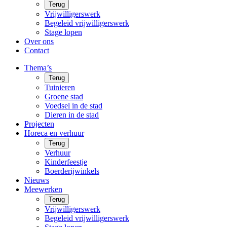
Terug
Vrijwilligerswerk
Begeleid vrijwilligerswerk
Stage lopen
Over ons
Contact
Thema’s
Terug
Tuinieren
Groene stad
Voedsel in de stad
Dieren in de stad
Projecten
Horeca en verhuur
Terug
Verhuur
Kinderfeestje
Boerderijwinkels
Nieuws
Meewerken
Terug
Vrijwilligerswerk
Begeleid vrijwilligerswerk