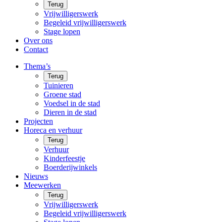
Terug
Vrijwilligerswerk
Begeleid vrijwilligerswerk
Stage lopen
Over ons
Contact
Thema’s
Terug
Tuinieren
Groene stad
Voedsel in de stad
Dieren in de stad
Projecten
Horeca en verhuur
Terug
Verhuur
Kinderfeestje
Boerderijwinkels
Nieuws
Meewerken
Terug
Vrijwilligerswerk
Begeleid vrijwilligerswerk