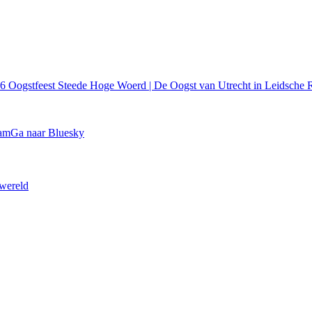
26
Oogstfeest Steede Hoge Woerd | De Oogst van Utrecht in Leidsche R
ram
Ga naar Bluesky
 wereld