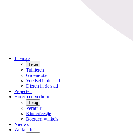
Thema’s
Terug
Tuinieren
Groene stad
Voedsel in de stad
Dieren in de stad
Projecten
Horeca en verhuur
Terug
Verhuur
Kinderfeestje
Boerderijwinkels
Nieuws
Werken bij