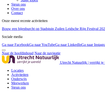
Stage lopen
Steun ons
Over ons
Contact
Onze meest recente activiteiten
Bouw een bijenburcht op Stadstuin Zuilen
Leidsche Rijn Festival 20
Sociale media
Ga naar Facebook
Ga naar YouTube
Ga naar LinkedIn
Ga naar Instag
Naar de hoofdinhoud
Naar de navigatie
Utrecht Natuurlijk | verrijkt je
Locaties
Activiteiten
Onderwijs
Meewerken
Steun ons