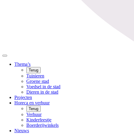
Thema’s
Terug
Tuinieren
Groene stad
Voedsel in de stad
Dieren in de stad
Projecten
Horeca en verhuur
Terug
Verhuur
Kinderfeestje
Boerderijwinkels
Nieuws