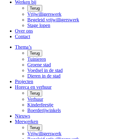
Werken bij
Terug
Vrijwilligerswerk
Begeleid vrijwilligerswerk
Stage lopen
Over ons
Contact
Thema’s
Terug
Tuinieren
Groene stad
Voedsel in de stad
Dieren in de stad
Projecten
Horeca en verhuur
Terug
Verhuur
Kinderfeestje
Boerderijwinkels
Nieuws
Meewerken
Terug
Vrijwilligerswerk