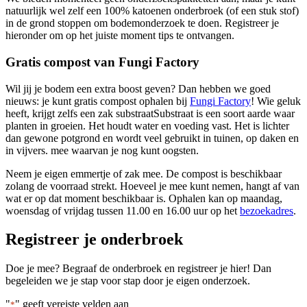
natuurlijk wel zelf een 100% katoenen onderbroek (of een stuk stof)
in de grond stoppen om bodemonderzoek te doen. Registreer je
hieronder om op het juiste moment tips te ontvangen.
Gratis compost van Fungi Factory
Wil jij je bodem een extra boost geven? Dan hebben we goed
nieuws: je kunt gratis compost ophalen bij
Fungi Factory
! Wie geluk
heeft, krijgt zelfs een zak
substraat
Substraat is een soort aarde waar
planten in groeien. Het houdt water en voeding vast. Het is lichter
dan gewone potgrond en wordt veel gebruikt in tuinen, op daken en
in vijvers.
mee waarvan je nog kunt oogsten.
Neem je eigen emmertje of zak mee. De compost is beschikbaar
zolang de voorraad strekt. Hoeveel je mee kunt nemen, hangt af van
wat er op dat moment beschikbaar is. Ophalen kan op maandag,
woensdag of vrijdag tussen 11.00 en 16.00 uur op het
bezoekadres
.
Registreer je onderbroek
Doe je mee? Begraaf de onderbroek en registreer je hier! Dan
begeleiden we je stap voor stap door je eigen onderzoek.
"
" geeft vereiste velden aan
*