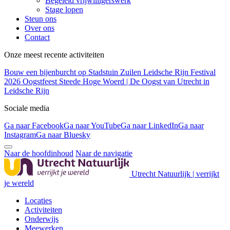
Begeleid vrijwilligerswerk
Stage lopen
Steun ons
Over ons
Contact
Onze meest recente activiteiten
Bouw een bijenburcht op Stadstuin Zuilen
Leidsche Rijn Festival
2026
Oogstfeest Steede Hoge Woerd | De Oogst van Utrecht in
Leidsche Rijn
Sociale media
Ga naar Facebook
Ga naar YouTube
Ga naar LinkedIn
Ga naar
Instagram
Ga naar Bluesky
Naar de hoofdinhoud
Naar de navigatie
Utrecht Natuurlijk | verrijkt
je wereld
Locaties
Activiteiten
Onderwijs
Meewerken