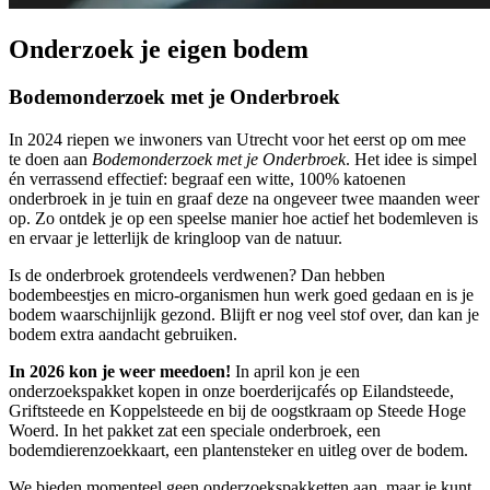
Onderzoek je eigen bodem
Bodemonderzoek met je Onderbroek
In 2024 riepen we inwoners van Utrecht voor het eerst op om mee
te doen aan
Bodemonderzoek met je Onderbroek
. Het idee is simpel
én verrassend effectief: begraaf een witte, 100% katoenen
onderbroek in je tuin en graaf deze na ongeveer twee maanden weer
op. Zo ontdek je op een speelse manier hoe actief het bodemleven is
en ervaar je letterlijk de kringloop van de natuur.
Is de onderbroek grotendeels verdwenen? Dan hebben
bodembeestjes en micro-organismen hun werk goed gedaan en is je
bodem waarschijnlijk gezond. Blijft er nog veel stof over, dan kan je
bodem extra aandacht gebruiken.
In 2026 kon je weer meedoen!
In april kon je een
onderzoekspakket kopen in onze boerderijcafés op Eilandsteede,
Griftsteede en Koppelsteede en bij de oogstkraam op Steede Hoge
Woerd. In het pakket zat een speciale onderbroek, een
bodemdierenzoekkaart, een plantensteker en uitleg over de bodem.
We bieden momenteel geen onderzoekspakketten aan, maar je kunt