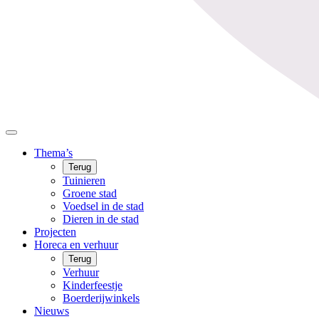
Thema’s
Terug
Tuinieren
Groene stad
Voedsel in de stad
Dieren in de stad
Projecten
Horeca en verhuur
Terug
Verhuur
Kinderfeestje
Boerderijwinkels
Nieuws