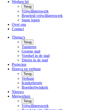
Werken bij
Terug
Vrijwilligerswerk
Begeleid vrijwilligerswerk
Stage lopen
Over ons
Contact
Thema’s
Terug
Tuinieren
Groene stad
Voedsel in de stad
Dieren in de stad
Projecten
Horeca en verhuur
Terug
Verhuur
Kinderfeestje
Boerderijwinkels
Nieuws
Meewerken
Terug
Vrijwilligerswerk