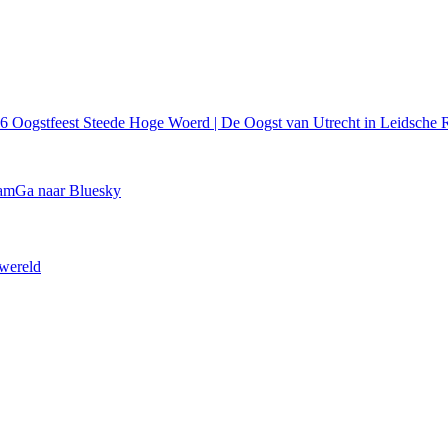
26
Oogstfeest Steede Hoge Woerd | De Oogst van Utrecht in Leidsche R
ram
Ga naar Bluesky
 wereld