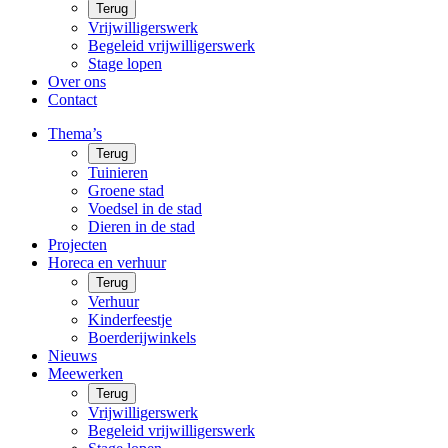
Terug
Vrijwilligerswerk
Begeleid vrijwilligerswerk
Stage lopen
Over ons
Contact
Thema’s
Terug
Tuinieren
Groene stad
Voedsel in de stad
Dieren in de stad
Projecten
Horeca en verhuur
Terug
Verhuur
Kinderfeestje
Boerderijwinkels
Nieuws
Meewerken
Terug
Vrijwilligerswerk
Begeleid vrijwilligerswerk