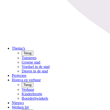
Thema’s
Terug
Tuinieren
Groene stad
Voedsel in de stad
Dieren in de stad
Projecten
Horeca en verhuur
Terug
Verhuur
Kinderfeestje
Boerderijwinkels
Nieuws
Werken bij