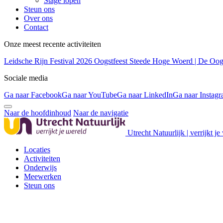
Stage lopen
Steun ons
Over ons
Contact
Onze meest recente activiteiten
Leidsche Rijn Festival 2026
Oogstfeest Steede Hoge Woerd | De Oogs
Sociale media
Ga naar Facebook
Ga naar YouTube
Ga naar LinkedIn
Ga naar Instag
Naar de hoofdinhoud
Naar de navigatie
Utrecht Natuurlijk | verrijkt je
Locaties
Activiteiten
Onderwijs
Meewerken
Steun ons