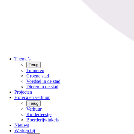
Thema’s
Terug
Tuinieren
Groene stad
Voedsel in de stad
Dieren in de stad
Projecten
Horeca en verhuur
Terug
Verhuur
Kinderfeestje
Boerderijwinkels
Nieuws
Werken bij