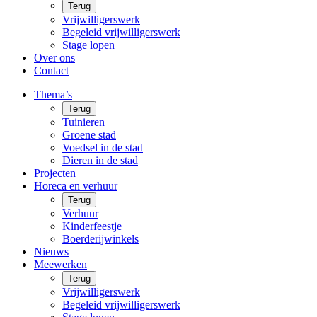
Terug
Vrijwilligerswerk
Begeleid vrijwilligerswerk
Stage lopen
Over ons
Contact
Thema’s
Terug
Tuinieren
Groene stad
Voedsel in de stad
Dieren in de stad
Projecten
Horeca en verhuur
Terug
Verhuur
Kinderfeestje
Boerderijwinkels
Nieuws
Meewerken
Terug
Vrijwilligerswerk
Begeleid vrijwilligerswerk