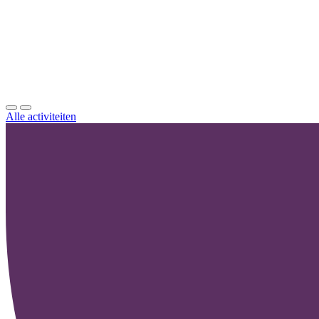
L
U
Alle activiteiten