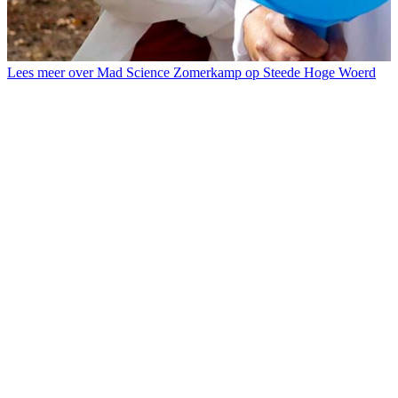
Lees meer over Mad Science Zomerkamp op Steede Hoge Woerd
L
V
e
d
z
S