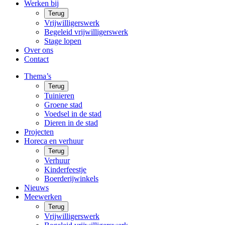
Werken bij
Terug
Vrijwilligerswerk
Begeleid vrijwilligerswerk
Stage lopen
Over ons
Contact
Thema’s
Terug
Tuinieren
Groene stad
Voedsel in de stad
Dieren in de stad
Projecten
Horeca en verhuur
Terug
Verhuur
Kinderfeestje
Boerderijwinkels
Nieuws
Meewerken
Terug
Vrijwilligerswerk