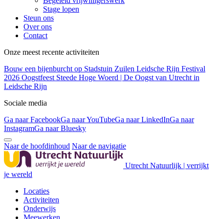
Begeleid vrijwilligerswerk
Stage lopen
Steun ons
Over ons
Contact
Onze meest recente activiteiten
Bouw een bijenburcht op Stadstuin Zuilen
Leidsche Rijn Festival
2026
Oogstfeest Steede Hoge Woerd | De Oogst van Utrecht in
Leidsche Rijn
Sociale media
Ga naar Facebook
Ga naar YouTube
Ga naar LinkedIn
Ga naar
Instagram
Ga naar Bluesky
Naar de hoofdinhoud
Naar de navigatie
Utrecht Natuurlijk | verrijkt
je wereld
Locaties
Activiteiten
Onderwijs
Meewerken