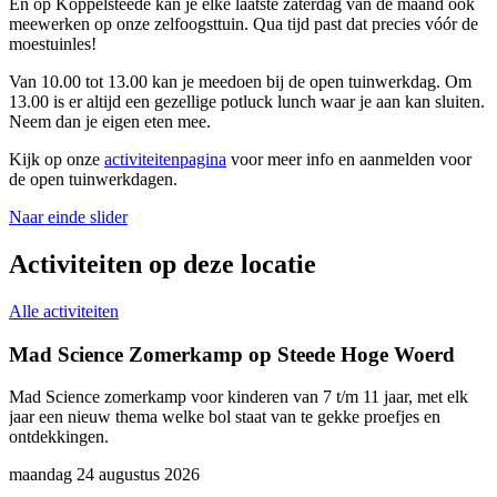
En op Koppelsteede kan je elke laatste zaterdag van de maand ook
meewerken op onze zelfoogsttuin. Qua tijd past dat precies vóór de
moestuinles!
Van 10.00 tot 13.00 kan je meedoen bij de open tuinwerkdag. Om
13.00 is er altijd een gezellige potluck lunch waar je aan kan sluiten.
Neem dan je eigen eten mee.
Kijk op onze
activiteitenpagina
voor meer info en aanmelden voor
de open tuinwerkdagen.
Naar einde slider
Activiteiten op deze locatie
Alle activiteiten
Mad Science Zomerkamp op Steede Hoge Woerd
Mad Science zomerkamp voor kinderen van 7 t/m 11 jaar, met elk
D
jaar een nieuw thema welke bol staat van te gekke proefjes en
(
ontdekkingen.
F
t
maandag 24 augustus 2026
z