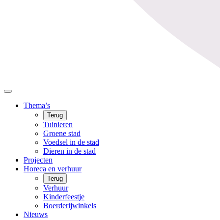
Thema’s
Terug
Tuinieren
Groene stad
Voedsel in de stad
Dieren in de stad
Projecten
Horeca en verhuur
Terug
Verhuur
Kinderfeestje
Boerderijwinkels
Nieuws