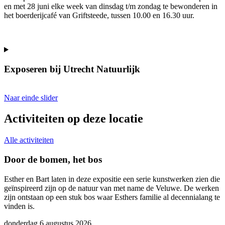
en met 28 juni elke week van dinsdag t/m zondag te bewonderen in
het boerderijcafé van Griftsteede, tussen 10.00 en 16.30 uur.
Exposeren bij Utrecht Natuurlijk
Naar einde slider
Activiteiten op deze locatie
Alle activiteiten
Door de bomen, het bos
Esther en Bart laten in deze expositie een serie kunstwerken zien die
J
geïnspireerd zijn op de natuur van met name de Veluwe. De werken
o
zijn ontstaan op een stuk bos waar Esthers familie al decennialang te
b
vinden is.
m
donderdag 6 augustus 2026
z