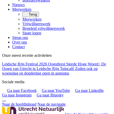
Boerderijwinkels
Nieuws
Meewerken
Terug
Meewerken
Vrijwilligerswerk
Begeleid vrijwilligerswerk
Stage lopen
Steun ons
Over ons
Contact
Onze meest recente activiteiten
Leidsche Rijn Festival 2026
Oogstfeest Steede Hoge Woerd | De
Oogst van Utrecht in Leidsche Rijn
Tuincafé Zuilen ook op
woensdag en donderdag open in augustus
Sociale media
Ga naar Facebook
Ga naar YouTube
Ga naar LinkedIn
Ga naar Instagram
Ga naar Bluesky
Naar de hoofdinhoud
Naar de navigatie