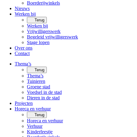
Boerderijwinkels
Nieuws
Werken bij
Terug
Werken bij
Vrijwilligerswerk
Begeleid vrijwilligerswerk
Stage lopen
Over ons
Contact
Thema’s
Terug
Thema’s
Tuinieren
Groene stad
Voedsel in de stad
Dieren in de stad
Projecten
Horeca en verhuur
Terug
Horeca en verhuur
Verhuur
Kinderfeestje