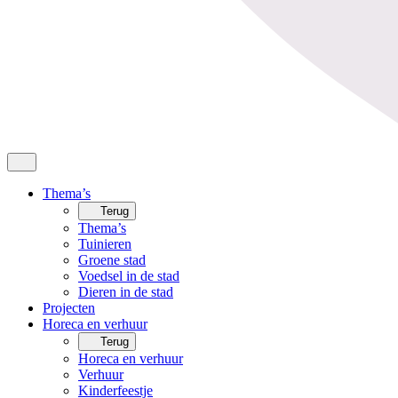
Thema’s
Terug
Thema’s
Tuinieren
Groene stad
Voedsel in de stad
Dieren in de stad
Projecten
Horeca en verhuur
Terug
Horeca en verhuur
Verhuur
Kinderfeestje