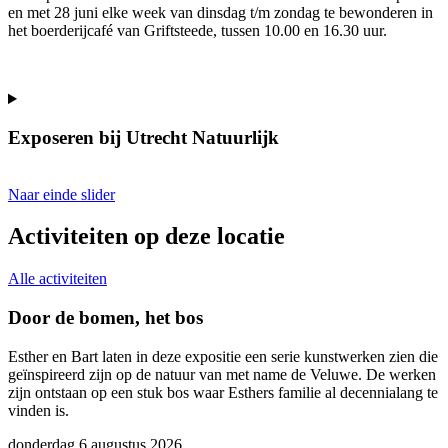
en met 28 juni elke week van dinsdag t/m zondag te bewonderen in
het boerderijcafé van Griftsteede, tussen 10.00 en 16.30 uur.
Exposeren bij Utrecht Natuurlijk
Naar einde slider
Activiteiten op deze locatie
Alle activiteiten
Door de bomen, het bos
Esther en Bart laten in deze expositie een serie kunstwerken zien die
J
geïnspireerd zijn op de natuur van met name de Veluwe. De werken
o
zijn ontstaan op een stuk bos waar Esthers familie al decennialang te
b
vinden is.
m
donderdag 6 augustus 2026
z