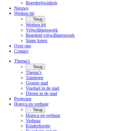
Boerderijwinkels
Nieuws
Werken bij
Terug
Werken bij
Vrijwilligerswerk
Begeleid vrijwilligerswerk
Stage lopen
Over ons
Contact
Thema’s
Terug
Thema’s
Tuinieren
Groene stad
Voedsel in de stad
Dieren in de stad
Projecten
Horeca en verhuur
Terug
Horeca en verhuur
Verhuur
Kinderfeestje