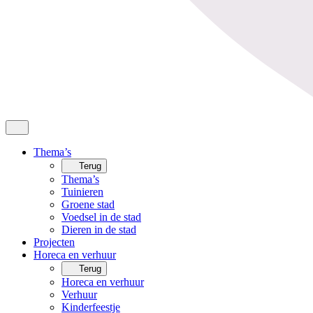
Thema’s
Terug
Thema’s
Tuinieren
Groene stad
Voedsel in de stad
Dieren in de stad
Projecten
Horeca en verhuur
Terug
Horeca en verhuur
Verhuur
Kinderfeestje