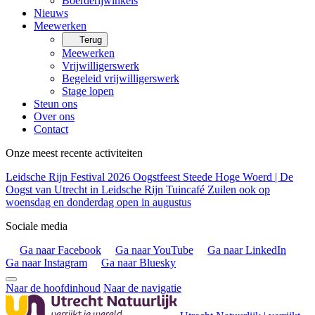
Boerderijwinkels
Nieuws
Meewerken
Terug
Meewerken
Vrijwilligerswerk
Begeleid vrijwilligerswerk
Stage lopen
Steun ons
Over ons
Contact
Onze meest recente activiteiten
Leidsche Rijn Festival 2026
Oogstfeest Steede Hoge Woerd | De
Oogst van Utrecht in Leidsche Rijn
Tuincafé Zuilen ook op
woensdag en donderdag open in augustus
Sociale media
Ga naar Facebook
Ga naar YouTube
Ga naar LinkedIn
Ga naar Instagram
Ga naar Bluesky
Naar de hoofdinhoud
Naar de navigatie