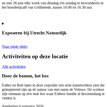
en met 28 juni elke week van dinsdag t/m zondag te bewonderen in
het boerderijcafé van Griftsteede, tussen 10.00 en 16.30 uur.
Exposeren bij Utrecht Natuurlijk
Naar einde slider
Activiteiten op deze locatie
Alle activiteiten
Door de bomen, het bos
Esther en Bart laten in deze expositie een serie kunstwerken zien die
J
geïnspireerd zijn op de natuur van met name de Veluwe. De werken
o
zijn ontstaan op een stuk bos waar Esthers familie al decennialang te
b
vinden is.
m
donderdag 6 augustus 2026
z