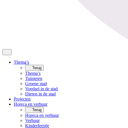
Thema’s
Terug
Thema’s
Tuinieren
Groene stad
Voedsel in de stad
Dieren in de stad
Projecten
Horeca en verhuur
Terug
Horeca en verhuur
Verhuur
Kinderfeestje