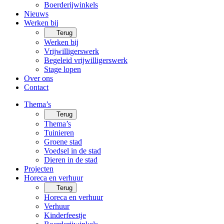
Boerderijwinkels
Nieuws
Werken bij
Terug
Werken bij
Vrijwilligerswerk
Begeleid vrijwilligerswerk
Stage lopen
Over ons
Contact
Thema’s
Terug
Thema’s
Tuinieren
Groene stad
Voedsel in de stad
Dieren in de stad
Projecten
Horeca en verhuur
Terug
Horeca en verhuur
Verhuur
Kinderfeestje