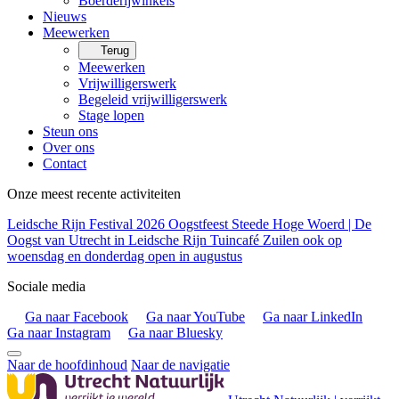
Boerderijwinkels
Nieuws
Meewerken
Terug
Meewerken
Vrijwilligerswerk
Begeleid vrijwilligerswerk
Stage lopen
Steun ons
Over ons
Contact
Onze meest recente activiteiten
Leidsche Rijn Festival 2026
Oogstfeest Steede Hoge Woerd | De
Oogst van Utrecht in Leidsche Rijn
Tuincafé Zuilen ook op
woensdag en donderdag open in augustus
Sociale media
Ga naar Facebook
Ga naar YouTube
Ga naar LinkedIn
Ga naar Instagram
Ga naar Bluesky
Naar de hoofdinhoud
Naar de navigatie