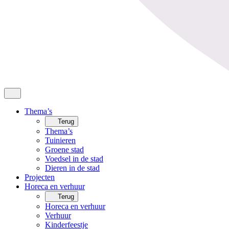
Thema’s
Terug
Thema’s
Tuinieren
Groene stad
Voedsel in de stad
Dieren in de stad
Projecten
Horeca en verhuur
Terug
Horeca en verhuur
Verhuur
Kinderfeestje