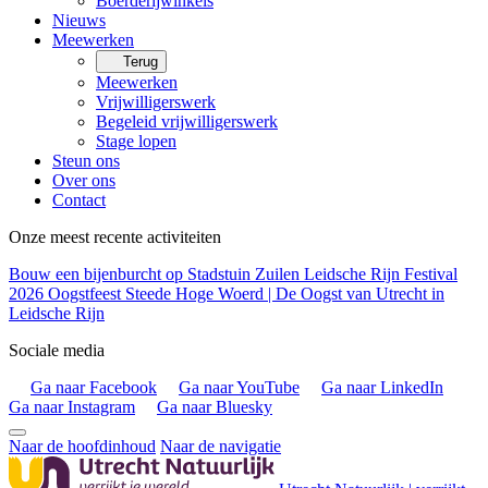
Boerderijwinkels
Nieuws
Meewerken
Terug
Meewerken
Vrijwilligerswerk
Begeleid vrijwilligerswerk
Stage lopen
Steun ons
Over ons
Contact
Onze meest recente activiteiten
Bouw een bijenburcht op Stadstuin Zuilen
Leidsche Rijn Festival
2026
Oogstfeest Steede Hoge Woerd | De Oogst van Utrecht in
Leidsche Rijn
Sociale media
Ga naar Facebook
Ga naar YouTube
Ga naar LinkedIn
Ga naar Instagram
Ga naar Bluesky
Naar de hoofdinhoud
Naar de navigatie