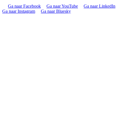
Ga naar Facebook
Ga naar YouTube
Ga naar LinkedIn
Ga naar Instagram
Ga naar Bluesky