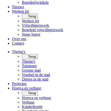
Boerderijwinkels
Nieuws
Werken bij
Terug
Werken bij
Vrijwilligerswerk
Begeleid vrijwilligerswerk
Stage lopen
Over ons
Contact
Thema’s
Terug
Thema’s
Tuinieren
Groene stad
Voedsel in de stad
Dieren in de stad
Projecten
Horeca en verhuur
Terug
Horeca en verhuur
Verhuur
Kinderfeestje