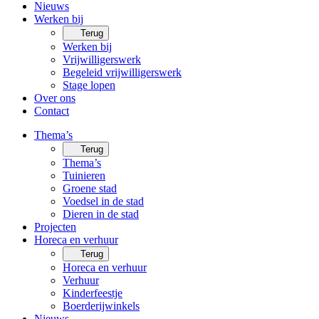
Nieuws
Werken bij
Terug
Werken bij
Vrijwilligerswerk
Begeleid vrijwilligerswerk
Stage lopen
Over ons
Contact
Thema’s
Terug
Thema’s
Tuinieren
Groene stad
Voedsel in de stad
Dieren in de stad
Projecten
Horeca en verhuur
Terug
Horeca en verhuur
Verhuur
Kinderfeestje
Boerderijwinkels
Nieuws