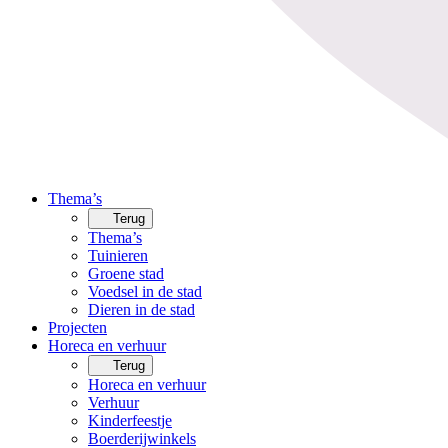
Thema’s
Terug
Thema’s
Tuinieren
Groene stad
Voedsel in de stad
Dieren in de stad
Projecten
Horeca en verhuur
Terug
Horeca en verhuur
Verhuur
Kinderfeestje
Boerderijwinkels