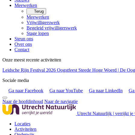
Meewerken
Terug
Meewerken
Vrijwilligerswerk
Begeleid vrijwilligerswerk
Stage lopen
Steun ons
Over ons
Contact
Onze meest recente activiteiten
Leidsche Rijn Festival 2026
Oogstfeest Steede Hoge Woerd | De Oogs
Sociale media
Ga naar Facebook
Ga naar YouTube
Ga naar LinkedIn
Ga 
Naar de hoofdinhoud
Naar de navigatie
Utrecht Natuurlijk | verrijkt je
Locaties
Activiteiten
Onderwijs