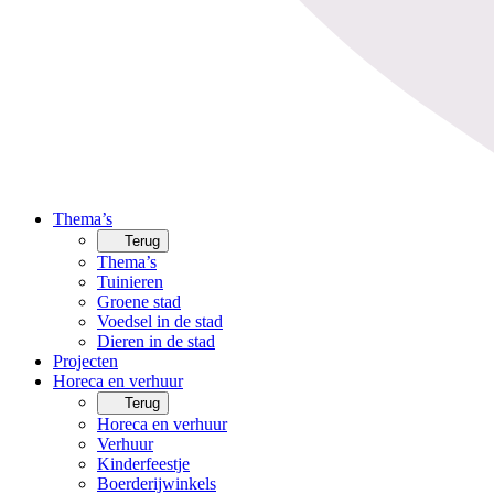
Thema’s
Terug
Thema’s
Tuinieren
Groene stad
Voedsel in de stad
Dieren in de stad
Projecten
Horeca en verhuur
Terug
Horeca en verhuur
Verhuur
Kinderfeestje
Boerderijwinkels