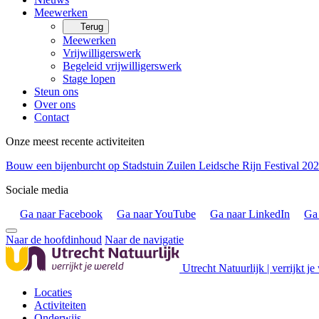
Meewerken
Terug
Meewerken
Vrijwilligerswerk
Begeleid vrijwilligerswerk
Stage lopen
Steun ons
Over ons
Contact
Onze meest recente activiteiten
Bouw een bijenburcht op Stadstuin Zuilen
Leidsche Rijn Festival 20
Sociale media
Ga naar Facebook
Ga naar YouTube
Ga naar LinkedIn
Ga 
Naar de hoofdinhoud
Naar de navigatie
Utrecht Natuurlijk | verrijkt je
Locaties
Activiteiten
Onderwijs