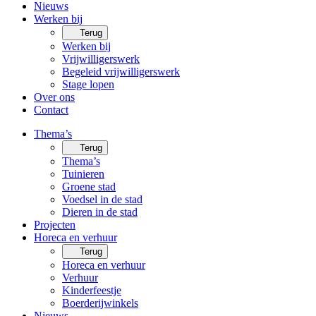
Nieuws
Werken bij
Terug
Werken bij
Vrijwilligerswerk
Begeleid vrijwilligerswerk
Stage lopen
Over ons
Contact
Thema’s
Terug
Thema’s
Tuinieren
Groene stad
Voedsel in de stad
Dieren in de stad
Projecten
Horeca en verhuur
Terug
Horeca en verhuur
Verhuur
Kinderfeestje
Boerderijwinkels
Nieuws