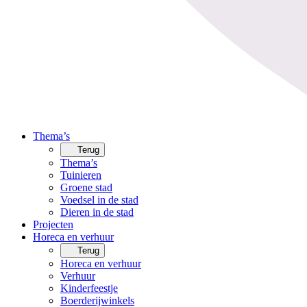
Thema’s
Terug
Thema’s
Tuinieren
Groene stad
Voedsel in de stad
Dieren in de stad
Projecten
Horeca en verhuur
Terug
Horeca en verhuur
Verhuur
Kinderfeestje
Boerderijwinkels