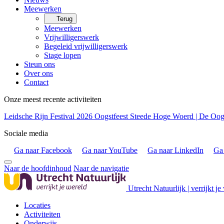
Meewerken
Terug
Meewerken
Vrijwilligerswerk
Begeleid vrijwilligerswerk
Stage lopen
Steun ons
Over ons
Contact
Onze meest recente activiteiten
Leidsche Rijn Festival 2026
Oogstfeest Steede Hoge Woerd | De Oogs
Sociale media
Ga naar Facebook
Ga naar YouTube
Ga naar LinkedIn
Ga 
Naar de hoofdinhoud
Naar de navigatie
Utrecht Natuurlijk | verrijkt je
Locaties
Activiteiten
Onderwijs