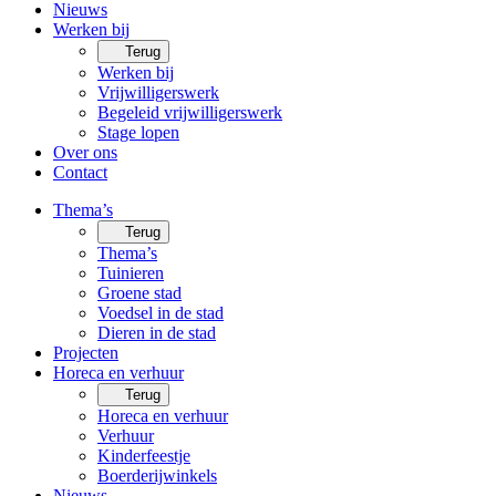
Nieuws
Werken bij
Terug
Werken bij
Vrijwilligerswerk
Begeleid vrijwilligerswerk
Stage lopen
Over ons
Contact
Thema’s
Terug
Thema’s
Tuinieren
Groene stad
Voedsel in de stad
Dieren in de stad
Projecten
Horeca en verhuur
Terug
Horeca en verhuur
Verhuur
Kinderfeestje
Boerderijwinkels
Nieuws