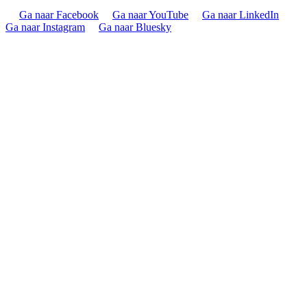
Ga naar Facebook
Ga naar YouTube
Ga naar LinkedIn
Ga naar Instagram
Ga naar Bluesky