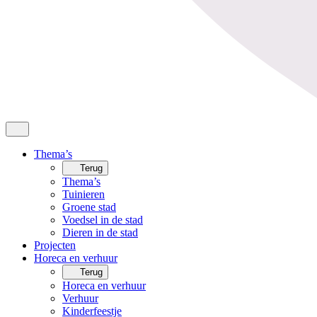
Thema’s
Terug
Thema’s
Tuinieren
Groene stad
Voedsel in de stad
Dieren in de stad
Projecten
Horeca en verhuur
Terug
Horeca en verhuur
Verhuur
Kinderfeestje