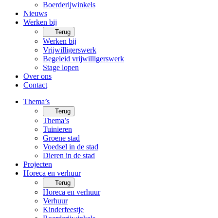
Boerderijwinkels
Nieuws
Werken bij
Terug
Werken bij
Vrijwilligerswerk
Begeleid vrijwilligerswerk
Stage lopen
Over ons
Contact
Thema’s
Terug
Thema’s
Tuinieren
Groene stad
Voedsel in de stad
Dieren in de stad
Projecten
Horeca en verhuur
Terug
Horeca en verhuur
Verhuur
Kinderfeestje