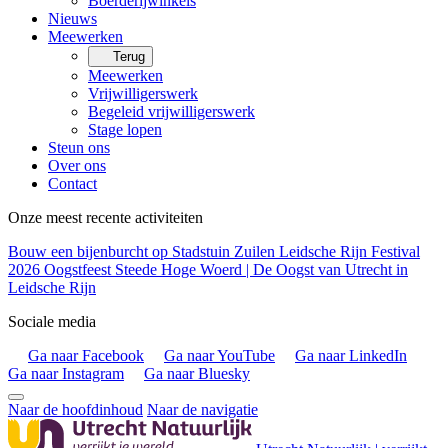
Boerderijwinkels
Nieuws
Meewerken
Terug
Meewerken
Vrijwilligerswerk
Begeleid vrijwilligerswerk
Stage lopen
Steun ons
Over ons
Contact
Onze meest recente activiteiten
Bouw een bijenburcht op Stadstuin Zuilen
Leidsche Rijn Festival
2026
Oogstfeest Steede Hoge Woerd | De Oogst van Utrecht in
Leidsche Rijn
Sociale media
Ga naar Facebook
Ga naar YouTube
Ga naar LinkedIn
Ga naar Instagram
Ga naar Bluesky
Naar de hoofdinhoud
Naar de navigatie