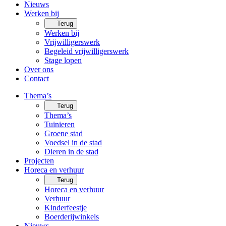
Nieuws
Werken bij
Terug
Werken bij
Vrijwilligerswerk
Begeleid vrijwilligerswerk
Stage lopen
Over ons
Contact
Thema’s
Terug
Thema’s
Tuinieren
Groene stad
Voedsel in de stad
Dieren in de stad
Projecten
Horeca en verhuur
Terug
Horeca en verhuur
Verhuur
Kinderfeestje
Boerderijwinkels
Nieuws