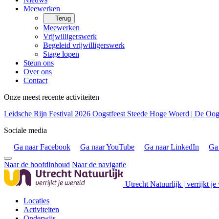
Meewerken
Terug
Meewerken
Vrijwilligerswerk
Begeleid vrijwilligerswerk
Stage lopen
Steun ons
Over ons
Contact
Onze meest recente activiteiten
Leidsche Rijn Festival 2026
Oogstfeest Steede Hoge Woerd | De Oogs
Sociale media
Ga naar Facebook
Ga naar YouTube
Ga naar LinkedIn
Ga 
Naar de hoofdinhoud
Naar de navigatie
Utrecht Natuurlijk | verrijkt je
Locaties
Activiteiten
Onderwijs