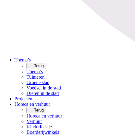
Thema’s
Terug
Thema’s
Tuinieren
Groene stad
Voedsel in de stad
Dieren in de stad
Projecten
Horeca en verhuur
Terug
Horeca en verhuur
Verhuur
Kinderfeestje
Boerderijwinkels