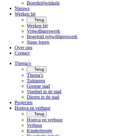
Boerderijwinkels
Nieuws
Werken bij
Terug
Werken bij
Vrijwilligerswerk
Begeleid vrijwilligerswerk
Stage lopen
Over ons
Contact
Thema’s
Terug
Thema’s
Tuinieren
Groene stad
Voedsel in de stad
Dieren in de stad
Projecten
Horeca en verhuur
Terug
Horeca en verhuur
Verhuur
Kinderfeestje