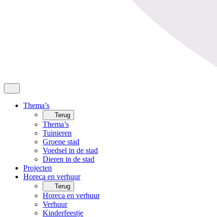
Thema’s
Terug
Thema’s
Tuinieren
Groene stad
Voedsel in de stad
Dieren in de stad
Projecten
Horeca en verhuur
Terug
Horeca en verhuur
Verhuur
Kinderfeestje