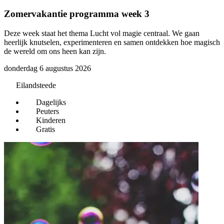
Zomervakantie programma week 3
B
Deze week staat het thema Lucht vol magie centraal. We gaan
E
heerlijk knutselen, experimenteren en samen ontdekken hoe magisch
v
de wereld om ons heen kan zijn.
w
k
donderdag 6 augustus 2026
i
d
Eilandsteede
z
Dagelijks
Peuters
Kinderen
Gratis