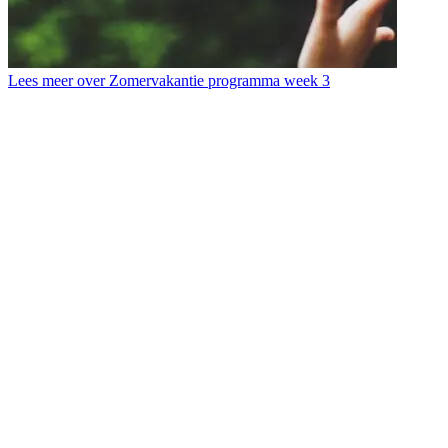
Lees meer over Zomervakantie programma week 3
L
T
b
d
s
d