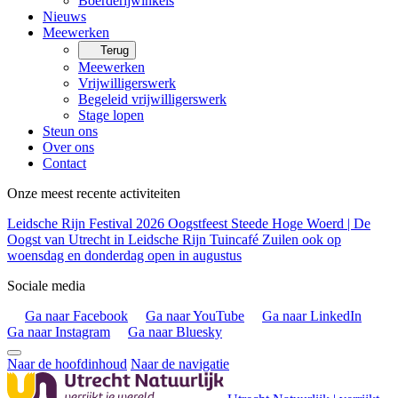
Boerderijwinkels
Nieuws
Meewerken
Terug
Meewerken
Vrijwilligerswerk
Begeleid vrijwilligerswerk
Stage lopen
Steun ons
Over ons
Contact
Onze meest recente activiteiten
Leidsche Rijn Festival 2026
Oogstfeest Steede Hoge Woerd | De
Oogst van Utrecht in Leidsche Rijn
Tuincafé Zuilen ook op
woensdag en donderdag open in augustus
Sociale media
Ga naar Facebook
Ga naar YouTube
Ga naar LinkedIn
Ga naar Instagram
Ga naar Bluesky
Naar de hoofdinhoud
Naar de navigatie