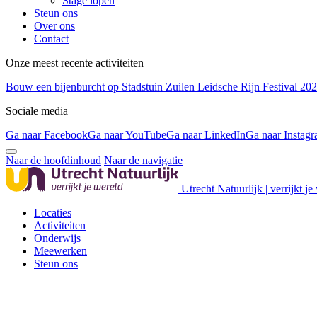
Stage lopen
Steun ons
Over ons
Contact
Onze meest recente activiteiten
Bouw een bijenburcht op Stadstuin Zuilen
Leidsche Rijn Festival 20
Sociale media
Ga naar Facebook
Ga naar YouTube
Ga naar LinkedIn
Ga naar Instag
Naar de hoofdinhoud
Naar de navigatie
Utrecht Natuurlijk | verrijkt je
Locaties
Activiteiten
Onderwijs
Meewerken
Steun ons