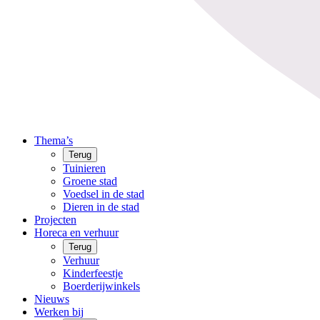
Thema’s
Terug
Tuinieren
Groene stad
Voedsel in de stad
Dieren in de stad
Projecten
Horeca en verhuur
Terug
Verhuur
Kinderfeestje
Boerderijwinkels
Nieuws
Werken bij