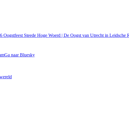
26
Oogstfeest Steede Hoge Woerd | De Oogst van Utrecht in Leidsche R
ram
Ga naar Bluesky
 wereld