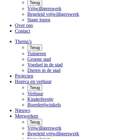
Terug
Vrijwilligerswerk
Begeleid vrijwilligerswerk
Stage lopen
Over ons
Contact
Thema’s
Terug
Tuinieren
Groene stad
Voedsel in de stad
Dieren in de stad
Projecten
Horeca en verhuur
Terug
Verhuur
Kinderfeestje
Boerderijwinkels
Nieuws
Meewerken
Terug
Vrijwilligerswerk
Begeleid vrijwilligerswerk