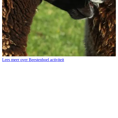
L
T
Lees meer over Beestenboel activiteit
b
d
s
d