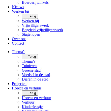
Boerderijwinkels
Nieuws
Werken bij
Terug
Werken bij
Vrijwilligerswerk
Begeleid vrijwilligerswerk
Stage lopen
Over ons
Contact
Thema’s
Terug
Thema’s
Tuinieren
Groene stad
Voedsel in de stad
Dieren in de stad
Projecten
Horeca en verhuur
Terug
Horeca en verhuur
Verhuur
Kinderfeestje