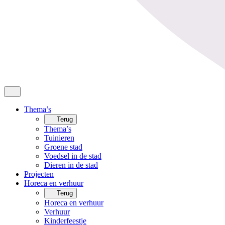
Thema’s
Terug
Thema’s
Tuinieren
Groene stad
Voedsel in de stad
Dieren in de stad
Projecten
Horeca en verhuur
Terug
Horeca en verhuur
Verhuur
Kinderfeestje