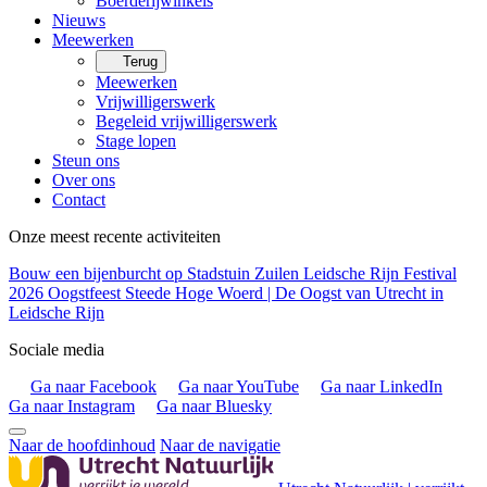
Boerderijwinkels
Nieuws
Meewerken
Terug
Meewerken
Vrijwilligerswerk
Begeleid vrijwilligerswerk
Stage lopen
Steun ons
Over ons
Contact
Onze meest recente activiteiten
Bouw een bijenburcht op Stadstuin Zuilen
Leidsche Rijn Festival
2026
Oogstfeest Steede Hoge Woerd | De Oogst van Utrecht in
Leidsche Rijn
Sociale media
Ga naar Facebook
Ga naar YouTube
Ga naar LinkedIn
Ga naar Instagram
Ga naar Bluesky
Naar de hoofdinhoud
Naar de navigatie