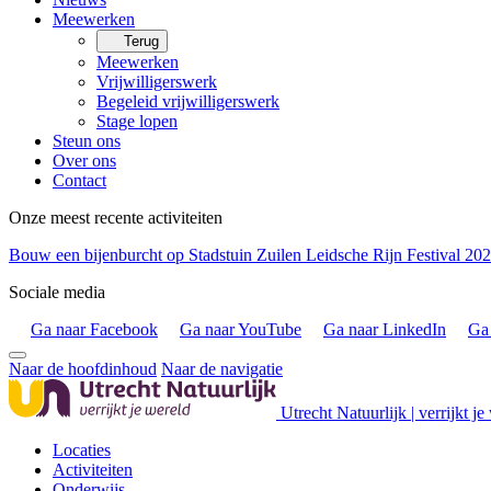
Meewerken
Terug
Meewerken
Vrijwilligerswerk
Begeleid vrijwilligerswerk
Stage lopen
Steun ons
Over ons
Contact
Onze meest recente activiteiten
Bouw een bijenburcht op Stadstuin Zuilen
Leidsche Rijn Festival 20
Sociale media
Ga naar Facebook
Ga naar YouTube
Ga naar LinkedIn
Ga 
Naar de hoofdinhoud
Naar de navigatie
Utrecht Natuurlijk | verrijkt je
Locaties
Activiteiten
Onderwijs