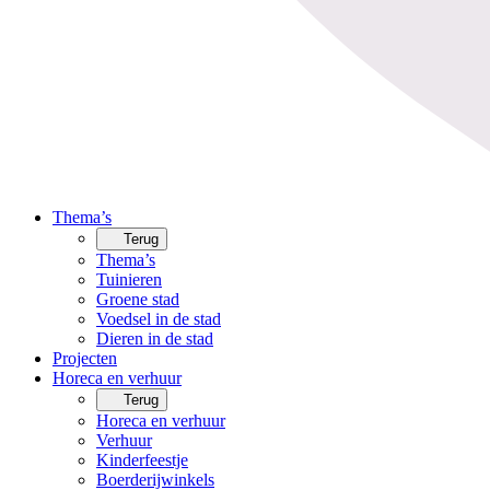
Thema’s
Terug
Thema’s
Tuinieren
Groene stad
Voedsel in de stad
Dieren in de stad
Projecten
Horeca en verhuur
Terug
Horeca en verhuur
Verhuur
Kinderfeestje
Boerderijwinkels