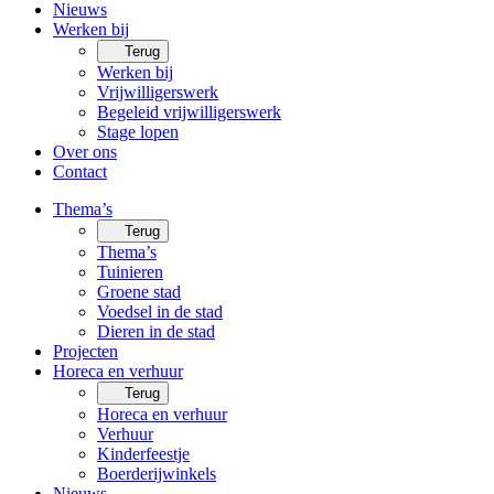
Nieuws
Werken bij
Terug
Werken bij
Vrijwilligerswerk
Begeleid vrijwilligerswerk
Stage lopen
Over ons
Contact
Thema’s
Terug
Thema’s
Tuinieren
Groene stad
Voedsel in de stad
Dieren in de stad
Projecten
Horeca en verhuur
Terug
Horeca en verhuur
Verhuur
Kinderfeestje
Boerderijwinkels
Nieuws