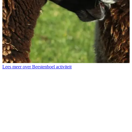
L
T
Lees meer over Beestenboel activiteit
b
d
s
d