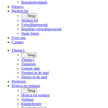
Boerderijwinkels
Nieuws
Werken bij
Terug
Werken bij
Vrijwilligerswerk
Begeleid vrijwilligerswerk
Stage lopen
Over ons
Contact
Thema’s
Terug
Thema’s
Tuinieren
Groene stad
Voedsel in de stad
Dieren in de stad
Projecten
Horeca en verhuur
Terug
Horeca en verhuur
Verhuur
Kinderfeestje