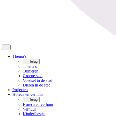
Thema’s
Terug
Thema’s
Tuinieren
Groene stad
Voedsel in de stad
Dieren in de stad
Projecten
Horeca en verhuur
Terug
Horeca en verhuur
Verhuur
Kinderfeestje