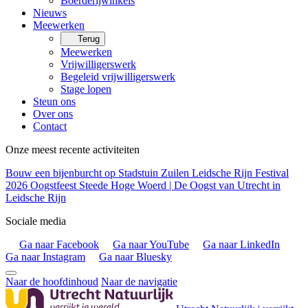
Boerderijwinkels
Nieuws
Meewerken
Terug
Meewerken
Vrijwilligerswerk
Begeleid vrijwilligerswerk
Stage lopen
Steun ons
Over ons
Contact
Onze meest recente activiteiten
Bouw een bijenburcht op Stadstuin Zuilen
Leidsche Rijn Festival
2026
Oogstfeest Steede Hoge Woerd | De Oogst van Utrecht in
Leidsche Rijn
Sociale media
Ga naar Facebook
Ga naar YouTube
Ga naar LinkedIn
Ga naar Instagram
Ga naar Bluesky
Naar de hoofdinhoud
Naar de navigatie