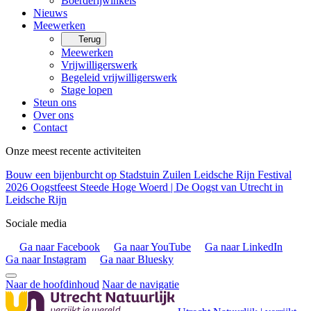
Boerderijwinkels
Nieuws
Meewerken
Terug
Meewerken
Vrijwilligerswerk
Begeleid vrijwilligerswerk
Stage lopen
Steun ons
Over ons
Contact
Onze meest recente activiteiten
Bouw een bijenburcht op Stadstuin Zuilen
Leidsche Rijn Festival
2026
Oogstfeest Steede Hoge Woerd | De Oogst van Utrecht in
Leidsche Rijn
Sociale media
Ga naar Facebook
Ga naar YouTube
Ga naar LinkedIn
Ga naar Instagram
Ga naar Bluesky
Naar de hoofdinhoud
Naar de navigatie