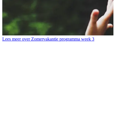
Lees meer over Zomervakantie programma week 3
L
T
b
d
s
d