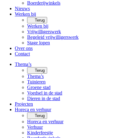
Boerderijwinkels
Nieuws
Werken bij
Terug
Werken bij
Vrijwilligerswerk
Begeleid vrijwilligerswerk
Stage lopen
Over ons
Contact
Thema’s
Terug
Thema’s
Tuinieren
Groene stad
Voedsel in de stad
Dieren in de stad
Projecten
Horeca en verhuur
Terug
Horeca en verhuur
Verhuur
Kinderfeestje