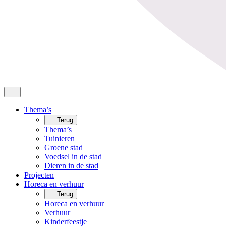
Thema’s
Terug
Thema’s
Tuinieren
Groene stad
Voedsel in de stad
Dieren in de stad
Projecten
Horeca en verhuur
Terug
Horeca en verhuur
Verhuur
Kinderfeestje