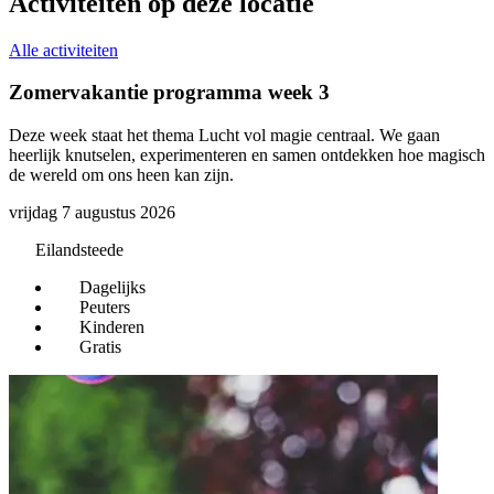
Activiteiten op deze locatie
Alle activiteiten
Zomervakantie programma week 3
B
Deze week staat het thema Lucht vol magie centraal. We gaan
E
heerlijk knutselen, experimenteren en samen ontdekken hoe magisch
v
de wereld om ons heen kan zijn.
w
k
vrijdag 7 augustus 2026
i
d
Eilandsteede
z
Dagelijks
Peuters
Kinderen
Gratis