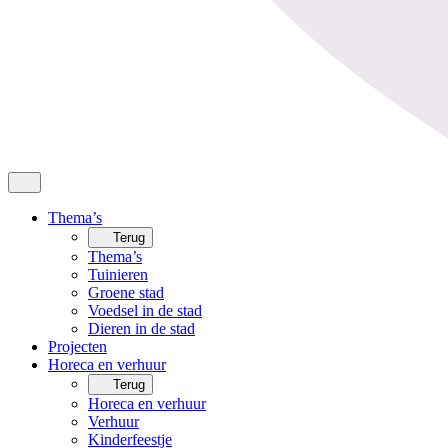
Thema’s
Terug
Thema’s
Tuinieren
Groene stad
Voedsel in de stad
Dieren in de stad
Projecten
Horeca en verhuur
Terug
Horeca en verhuur
Verhuur
Kinderfeestje