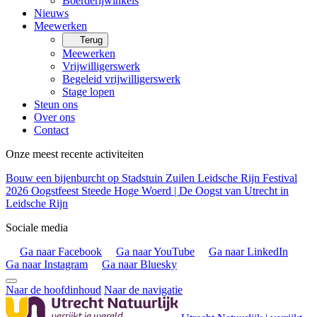
Boerderijwinkels
Nieuws
Meewerken
Terug
Meewerken
Vrijwilligerswerk
Begeleid vrijwilligerswerk
Stage lopen
Steun ons
Over ons
Contact
Onze meest recente activiteiten
Bouw een bijenburcht op Stadstuin Zuilen
Leidsche Rijn Festival
2026
Oogstfeest Steede Hoge Woerd | De Oogst van Utrecht in
Leidsche Rijn
Sociale media
Ga naar Facebook
Ga naar YouTube
Ga naar LinkedIn
Ga naar Instagram
Ga naar Bluesky
Naar de hoofdinhoud
Naar de navigatie