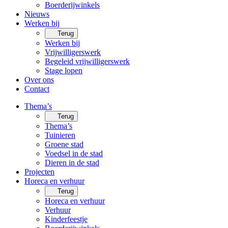
Boerderijwinkels
Nieuws
Werken bij
Terug
Werken bij
Vrijwilligerswerk
Begeleid vrijwilligerswerk
Stage lopen
Over ons
Contact
Thema’s
Terug
Thema’s
Tuinieren
Groene stad
Voedsel in de stad
Dieren in de stad
Projecten
Horeca en verhuur
Terug
Horeca en verhuur
Verhuur
Kinderfeestje