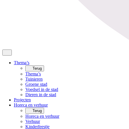
Thema’s
Terug
Thema’s
Tuinieren
Groene stad
Voedsel in de stad
Dieren in de stad
Projecten
Horeca en verhuur
Terug
Horeca en verhuur
Verhuur
Kinderfeestje