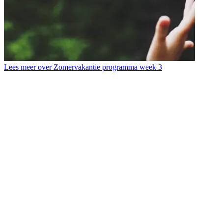
Lees meer over Zomervakantie programma week 3
L
T
b
d
s
d