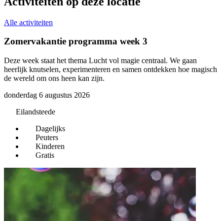
Activiteiten op deze locatie
Alle activiteiten
Zomervakantie programma week 3
B
Deze week staat het thema Lucht vol magie centraal. We gaan
E
heerlijk knutselen, experimenteren en samen ontdekken hoe magisch
v
de wereld om ons heen kan zijn.
w
k
donderdag 6 augustus 2026
i
d
Eilandsteede
z
Dagelijks
Peuters
Kinderen
Gratis