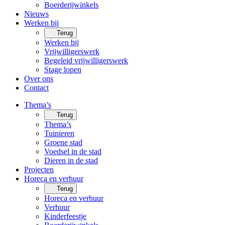
Boerderijwinkels
Nieuws
Werken bij
Terug
Werken bij
Vrijwilligerswerk
Begeleid vrijwilligerswerk
Stage lopen
Over ons
Contact
Thema’s
Terug
Thema’s
Tuinieren
Groene stad
Voedsel in de stad
Dieren in de stad
Projecten
Horeca en verhuur
Terug
Horeca en verhuur
Verhuur
Kinderfeestje