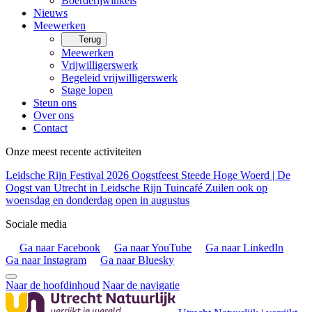
Boerderijwinkels
Nieuws
Meewerken
Terug
Meewerken
Vrijwilligerswerk
Begeleid vrijwilligerswerk
Stage lopen
Steun ons
Over ons
Contact
Onze meest recente activiteiten
Leidsche Rijn Festival 2026
Oogstfeest Steede Hoge Woerd | De
Oogst van Utrecht in Leidsche Rijn
Tuincafé Zuilen ook op
woensdag en donderdag open in augustus
Sociale media
Ga naar Facebook
Ga naar YouTube
Ga naar LinkedIn
Ga naar Instagram
Ga naar Bluesky
Naar de hoofdinhoud
Naar de navigatie